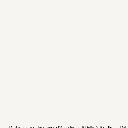
Diplomata in pittura presso l’Accademia di Belle Arti di Roma. Dal