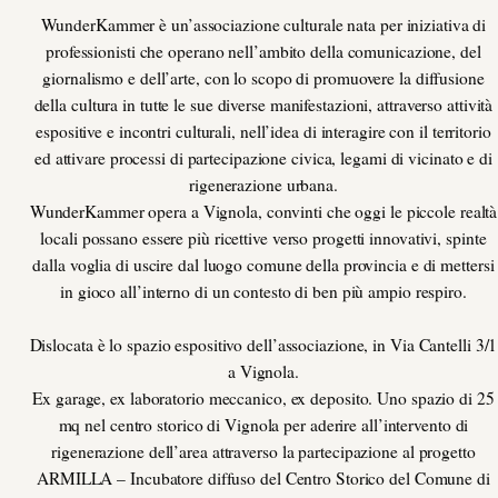
WunderKammer è un’associazione culturale nata per iniziativa di
professionisti che operano nell’ambito della comunicazione, del
giornalismo e dell’arte, con lo scopo di promuovere la diffusione
della cultura in tutte le sue diverse manifestazioni, attraverso attività
espositive e incontri culturali, nell’idea di interagire con il territorio
ed attivare processi di partecipazione civica, legami di vicinato e di
rigenerazione urbana.
WunderKammer opera a Vignola, convinti che oggi le piccole realtà
locali possano essere più ricettive verso progetti innovativi, spinte
dalla voglia di uscire dal luogo comune della provincia e di mettersi
in gioco all’interno di un contesto di ben più ampio respiro.
Dislocata è lo spazio espositivo dell’associazione, in Via Cantelli 3/1
a Vignola.
Ex garage, ex laboratorio meccanico, ex deposito. Uno spazio di 25
mq nel centro storico di Vignola per aderire all’intervento di
rigenerazione dell’area attraverso la partecipazione al progetto
ARMILLA – Incubatore diffuso del Centro Storico del Comune di