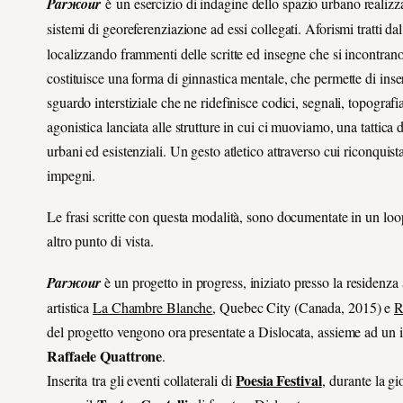
Parжour
è un esercizio di indagine dello spazio urbano realizzat
sistemi di georeferenziazione ad essi collegati. Aforismi tratti da
localizzando frammenti delle scritte ed insegne che si incontrano 
costituisce una forma di ginnastica mentale, che permette di inseri
sguardo interstiziale che ne ridefinisce codici, segnali, topograf
agonistica lanciata alle strutture in cui ci muoviamo, una tattica d
urbani ed esistenziali. Un gesto atletico attraverso cui riconquist
impegni.
Le frasi scritte con questa modalità, sono documentate in un loop
altro punto di vista.
Parжour
è un progetto in progress, iniziato presso la residenza
artistica
La Chambre Blanche
, Quebec City (Canada, 2015) e
R
del progetto vengono ora presentate a Dislocata, assieme ad un int
Raffaele Quattrone
.
Poesia Festival
Inserita tra gli eventi collaterali di
, durante la g