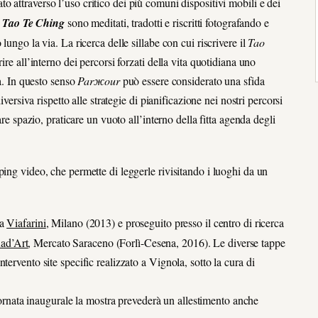
o attraverso l’uso critico dei più comuni dispositivi mobili e dei
l
Tao Te Ching
sono meditati, tradotti e riscritti fotografando e
lungo la via. La ricerca delle sillabe con cui riscrivere il
Tao
re all’interno dei percorsi forzati della vita quotidiana uno
ia. In questo senso
Parжour
può essere considerato una sfida
iversiva rispetto alle strategie di pianificazione nei nostri percorsi
are spazio, praticare un vuoto all’interno della fitta agenda degli
ing video, che permette di leggerle rivisitando i luoghi da un
 a
Viafarini
, Milano (2013) e proseguito presso il centro di ricerca
ad’Art
, Mercato Saraceno (Forlì-Cesena, 2016). Le diverse tappe
ervento site specific realizzato a Vignola, sotto la cura di
iornata inaugurale la mostra prevederà un allestimento anche