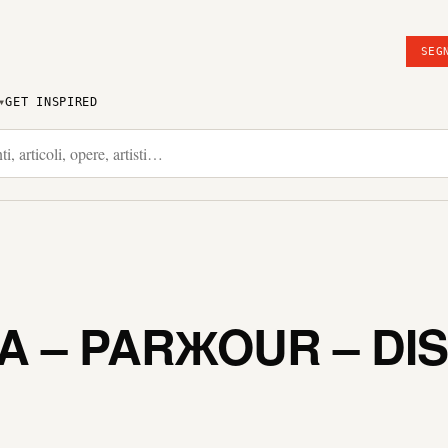
SEG
GET INSPIRED
A – PARЖOUR – DI