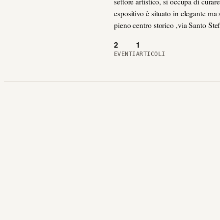
settore artistico, si occupa di curare 
espositivo è situato in elegante ma
pieno centro storico ,via Santo Ste
2
1
EVENTI
ARTICOLI