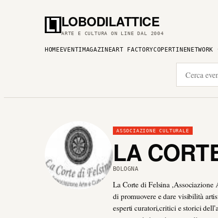
LOBODILATTICE
ARTE E CULTURA ON LINE DAL 2004
HOME
EVENTI
MAGAZINE
ART FACTORY
COPERTINE
NETWORK
ASSOCIAZIONE CULTURALE
LA CORTE
BOLOGNA
La Corte di Felsina ,Associazione A
di promuovere e dare visibilità arti
esperti curatori,critici e storici dell