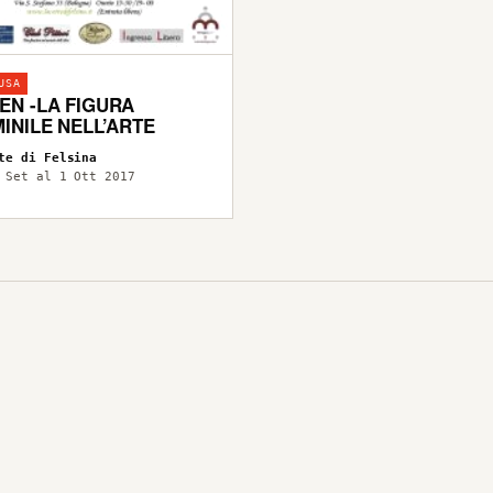
USA
N -LA FIGURA
INILE NELL’ARTE
te di Felsina
 Set al 1 Ott 2017