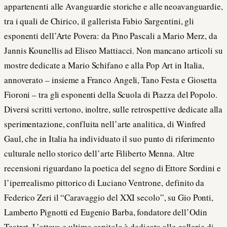
appartenenti alle Avanguardie storiche e alle neoavanguardie,
tra i quali de Chirico, il gallerista Fabio Sargentini, gli
esponenti dell’Arte Povera: da Pino Pascali a Mario Merz, da
Jannis Kounellis ad Eliseo Mattiacci. Non mancano articoli su
mostre dedicate a Mario Schifano e alla Pop Art in Italia,
annoverato – insieme a Franco Angeli, Tano Festa e Giosetta
Fioroni – tra gli esponenti della Scuola di Piazza del Popolo.
Diversi scritti vertono, inoltre, sulle retrospettive dedicate alla
sperimentazione, confluita nell’arte analitica, di Winfred
Gaul, che in Italia ha individuato il suo punto di riferimento
culturale nello storico dell’arte Filiberto Menna. Altre
recensioni riguardano la poetica del segno di Ettore Sordini e
l’iperrealismo pittorico di Luciano Ventrone, definito da
Federico Zeri il “Caravaggio del XXI secolo”, su Gio Ponti,
Lamberto Pignotti ed Eugenio Barba, fondatore dell’Odin
Teatret. L’ottavo e ultimo capitolo è dedicato alle gallerie di