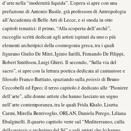
d’arte nella “modernità liquida”. L’opera si apre con una
prefazione di Antonio Basile, già professore di Antropologia
all’Accademia di Belle Arti di Lecce, e si snoda in otto
capitoli tematici: il primo, “Alla scoperta dell’archè”,
raccoglie scritti dedicati agli artisti ispirati da uno o più
elementi archetipici della cosmogonia greca, tra i quali
figurano Giulio De Mitri, Iginio Iurilli, Fernando De Filippi,
Robert Smithson, Luigi Ghirri. Il secondo, “Sulla via del
sacro”, si apre con la lettura poetica dedicata al cantautore e
filosofo Franco Battiato, spaziando sulla
poiesis
di Bruno
Ceccobelli ed Epeo; il terzo capitolo è dedicato alle “Pioniere
dell’arte”, alle donne artiste che hanno lasciato un segno
nell’arte contemporanea, tra le quali Frida Khalo, Lisetta
Carmi, Mirella Bentivoglio, ORLAN, Daniela Perego, Liliana
Ebalginelli. Il quarto capitolo verte sul “Mediterraneo, culla
della poiesis e archetipo del Sé” e agli artisti che lo hanno