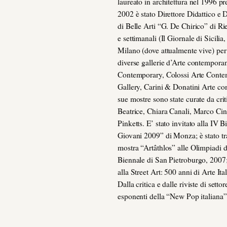
laureato in architettura nel 1996 p
2002 è stato Direttore Didattico e 
di Belle Arti “G. De Chirico” di Ri
e settimanali (Il Giornale di Sicilia
Milano (dove attualmente vive) per d
diverse gallerie d’Arte contempora
Contemporary, Colossi Arte Contem
Gallery, Carini & Donatini Arte c
sue mostre sono state curate da crit
Beatrice, Chiara Canali, Marco Ci
Pinketts. E’ stato invitato alla IV 
Giovani 2009” di Monza; è stato tra i
mostra “Artâthlos” alle Olimpiadi d
Biennale di San Pietroburgo, 2007; 
alla Street Art: 500 anni di Arte It
Dalla critica e dalle riviste di set
esponenti della “New Pop italiana