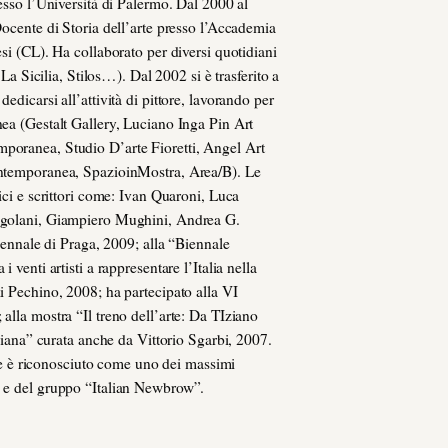
resso l’Università di Palermo. Dal 2000 al
Docente di Storia dell’arte presso l’Accademia
esi (CL). Ha collaborato per diversi quotidiani
, La Sicilia, Stilos…). Dal 2002 si è trasferito a
edicarsi all’attività di pittore, lavorando per
nea (Gestalt Gallery, Luciano Inga Pin Art
poranea, Studio D’arte Fioretti, Angel Art
ontemporanea, SpazioinMostra, Area/B). Le
ici e scrittori come: Ivan Quaroni, Luca
ngolani, Giampiero Mughini, Andrea G.
Biennale di Praga, 2009; alla “Biennale
 venti artisti a rappresentare l’Italia nella
i Pechino, 2008; ha partecipato alla VI
alla mostra “Il treno dell’arte: Da TIziano
aliana” curata anche da Vittorio Sgarbi, 2007.
tore è riconosciuto come uno dei massimi
” e del gruppo “Italian Newbrow”.