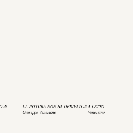
O di
LA PITTURA NON HA DERIVATI di
A LETTO CON MONET di
Giuseppe Veneziano
Veneziano