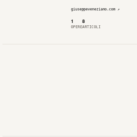
giuseppeveneziano.com ↗
1
8
OPERE
ARTICOLI