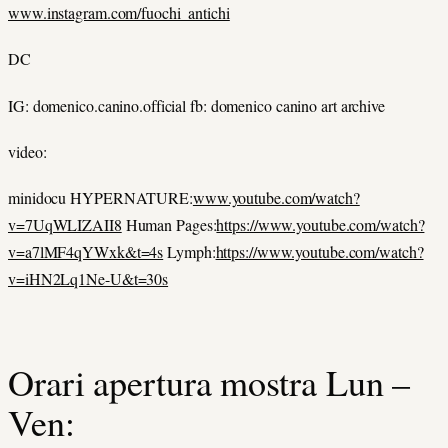
www.instagram.com/fuochi_antichi
DC
IG: domenico.canino.official fb: domenico canino art archive
video:
minidocu HYPERNATURE:
www.youtube.com/watch?
v=7UqWLIZAII8
Human Pages:
https://www.youtube.com/watch?
v=a7lMF4qYWxk&t=4s
Lymph:
https://www.youtube.com/watch?
v=iHN2Lq1Ne-U&t=30s
Orari apertura mostra Lun –
Ven: