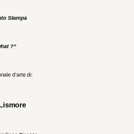
to Stampa
hat ?”
ale d’arte di:
 Lismore