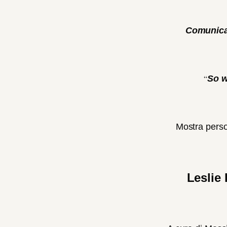
Comunica
“
So w
Mostra person
Leslie