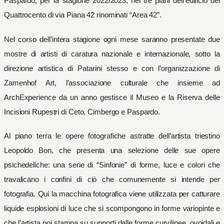
Paspardo, per la stagione 2022/2023, nei tre piani dell’edificio del
Quattrocento di via Piana 42 rinominati “Area 42”.
Nel corso dell’intera stagione ogni mese saranno presentate due
mostre di artisti di caratura nazionale e internazionale, sotto la
direzione artistica di Patarini stesso e con l’organizzazione di
Zamenhof Art, l’associazione culturale che insieme ad
ArchExperience da un anno gestisce il Museo e la Riserva delle
Incisioni Rupestri di Ceto, Cimbergo e Paspardo.
Al piano terra le opere fotografiche astratte dell’artista triestino
Leopoldo Bon, che presenta una selezione delle sue opere
psichedeliche: una serie di “Sinfonie” di forme, luce e colori che
travalicano i confini di ciò che comunemente si intende per
fotografia. Qui la macchina fotografica viene utilizzata per catturare
liquide esplosioni di luce che si scompongono in forme variopinte e
che l’artista poi stampa su supporti dalle forme curvilinee, ovoidali e