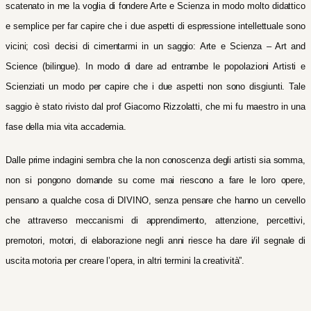
scatenato in me la voglia di fondere Arte e Scienza in modo molto didattico
e semplice per far capire che i due aspetti di espressione intellettuale sono
vicini; così decisi di cimentarmi in un saggio: Arte e Scienza – Art and
Science (bilingue). In modo di dare ad entrambe le popolazioni Artisti e
Scienziati un modo per capire che i due aspetti non sono disgiunti. Tale
saggio è stato rivisto dal prof Giacomo Rizzolatti, che mi fu maestro in una
fase della mia vita accademia.
Dalle prime indagini sembra che la non conoscenza degli artisti sia somma,
non si pongono domande su come mai riescono a fare le loro opere,
pensano a qualche cosa di DIVINO, senza pensare che hanno un cervello
che attraverso meccanismi di apprendimento, attenzione, percettivi,
premotori, motori, di elaborazione negli anni riesce ha dare i/il segnale di
uscita motoria per creare l’opera, in altri termini la creatività”.