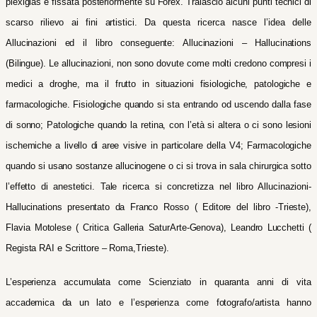
plexiglas e fissata posteriormente su Forex. Tralascio alcuni punti tecnici di
scarso rilievo ai fini artistici. Da questa ricerca nasce l’idea delle
Allucinazioni ed il libro conseguente: Allucinazioni – Hallucinations
(Bilingue). Le allucinazioni, non sono dovute come molti credono compresi i
medici a droghe, ma il frutto in situazioni fisiologiche, patologiche e
farmacologiche.
Fisiologiche quando si sta entrando od uscendo dalla fase
di sonno; Patologiche quando la retina, con l’età si altera o ci sono lesioni
ischemiche a livello di aree visive in particolare della V4; Farmacologiche
quando si usano sostanze allucinogene o ci si trova in sala chirurgica sotto
l’effetto di anestetici.
Tale ricerca si concretizza nel libro Allucinazioni-
Hallucinations presentato da Franco Rosso ( Editore del libro -Trieste),
Flavia Motolese ( Critica Galleria SaturArte-Genova), Leandro Lucchetti (
Regista RAI e Scrittore – Roma,Trieste).
L’esperienza accumulata come Scienziato in quaranta anni di vita
accademica da un lato e l’esperienza come fotografo/artista hanno