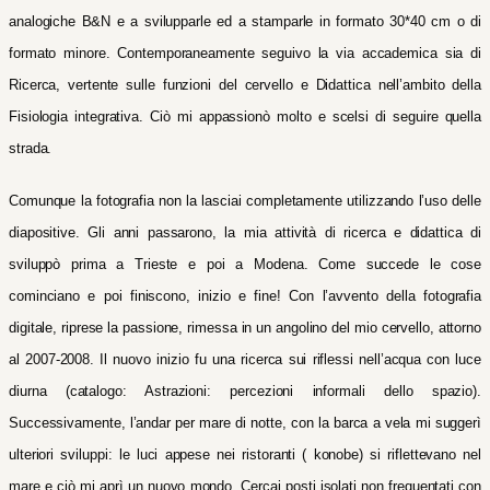
analogiche B&N e a svilupparle ed a stamparle in formato 30*40 cm o di
formato minore. Contemporaneamente seguivo la via accademica sia di
Ricerca, vertente sulle funzioni del cervello e Didattica nell’ambito della
Fisiologia integrativa. Ciò mi appassionò molto e scelsi di seguire quella
strada.
Comunque la fotografia non la lasciai completamente utilizzando l’uso delle
diapositive.
Gli anni passarono, la mia attività di ricerca e didattica di
sviluppò prima a Trieste e poi a Modena. Come succede le cose
cominciano e poi finiscono, inizio e fine!
Con l’avvento della fotografia
digitale, riprese la passione, rimessa in un angolino del mio cervello, attorno
al 2007-2008. Il nuovo inizio fu una ricerca sui riflessi nell’acqua con luce
diurna (catalogo: Astrazioni: percezioni informali dello spazio).
Successivamente, l’andar per mare di notte, con la barca a vela mi suggerì
ulteriori sviluppi: le luci appese nei ristoranti ( konobe) si riflettevano nel
mare e ciò mi aprì un nuovo mondo. Cercai posti isolati non frequentati con