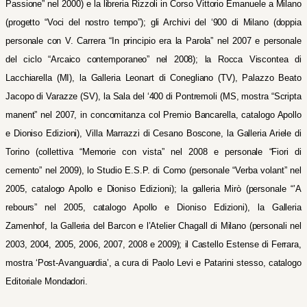
Passione” nel 2000) e la libreria Rizzoli in Corso Vittorio Emanuele a Milano
(progetto “Voci del nostro tempo”); gli Archivi del ‘900 di Milano (doppia
personale con V. Carrera “In principio era la Parola” nel 2007 e personale
del ciclo “Arcaico contemporaneo” nel 2008); la Rocca Viscontea di
Lacchiarella (MI), la Galleria Leonart di Conegliano (TV), Palazzo Beato
Jacopo di Varazze (SV), la Sala del ‘400 di Pontremoli (MS, mostra “Scripta
manent” nel 2007, in concomitanza col Premio Bancarella, catalogo Apollo
e Dioniso Edizioni), Villa Marrazzi di Cesano Boscone, la Galleria Ariele di
Torino (collettiva “Memorie con vista” nel 2008 e personale “Fiori di
cemento” nel 2009), lo Studio E.S.P. di Como (personale “Verba volant” nel
2005, catalogo Apollo e Dioniso Edizioni); la galleria Mirò (personale “’A
rebours” nel 2005, catalogo Apollo e Dioniso Edizioni), la Galleria
Zamenhof, la Galleria del Barcon e l’Atelier Chagall di Milano (personali nel
2003, 2004, 2005, 2006, 2007, 2008 e 2009); il Castello Estense di Ferrara,
mostra ‘Post-Avanguardia’, a cura di Paolo Levi e Patarini stesso, catalogo
Editoriale Mondadori.