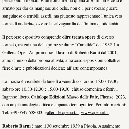
pervadono il mondo. È un’ironia fredda quella di Barni, «l’eroe si è
armato per dar da mangiare alle oche, non è lì per evocare guerre
sanguinose o terribili assedi, ma piuttosto rappresentare l’unica vera
forma di audacia», ovvero la salvaguardia dell’intima quotidianità.
oltre trenta opere
Il percorso espositivo comprende
di diverso
formato, tra cui una delle prime sculture: “Cariatide” del 1982. La
Galleria Open Art promuove il lavoro di Roberto Barni dal 2001,
anno di inizio della propria attività, attraverso esposizioni collettive,
fiere d’arte e pubblicazioni dedicate all’arte contemporanea.
La mostra è visitabile da lunedì a venerdì con orario 15.00-19.30,
sabato ore 10.30-12.30 e 15.00-19.30, chiuso domenica e festivi.
Catalogo Edizioni Masso delle Fate
Ingresso libero.
, Firenze, 2023,
con ampia antologia critica e apparato iconografico. Per informazioni:
Tel. +39 0547 538003,
galleria@openart.it
,
www.openart.it
.
Roberto Barni
è nato il 30 settembre 1939 a Pistoia. Attualmente