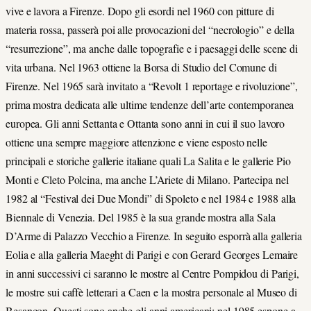
vive e lavora a Firenze. Dopo gli esordi nel 1960 con pitture di
materia rossa, passerà poi alle provocazioni del “necrologio” e della
“resurrezione”, ma anche dalle topografie e i paesaggi delle scene di
vita urbana. Nel 1963 ottiene la Borsa di Studio del Comune di
Firenze. Nel 1965 sarà invitato a “Revolt 1 reportage e rivoluzione”,
prima mostra dedicata alle ultime tendenze dell’arte contemporanea
europea. Gli anni Settanta e Ottanta sono anni in cui il suo lavoro
ottiene una sempre maggiore attenzione e viene esposto nelle
principali e storiche gallerie italiane quali La Salita e le gallerie Pio
Monti e Cleto Polcina, ma anche L’Ariete di Milano. Partecipa nel
1982 al “Festival dei Due Mondi” di Spoleto e nel 1984 e 1988 alla
Biennale di Venezia. Del 1985 è la sua grande mostra alla Sala
D’Arme di Palazzo Vecchio a Firenze. In seguito esporrà alla galleria
Eolia e alla galleria Maeght di Parigi e con Gerard Georges Lemaire
in anni successivi ci saranno le mostre al Centre Pompidou di Parigi,
le mostre sui caffè letterari a Caen e la mostra personale al Museo di
Besancon. Questi sono anche gli anni americani: nel 1985 espone a