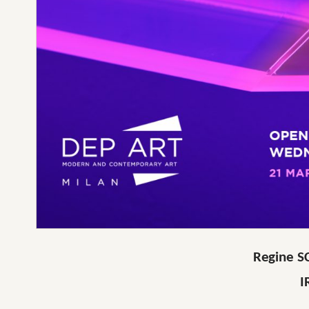
Regine 
I