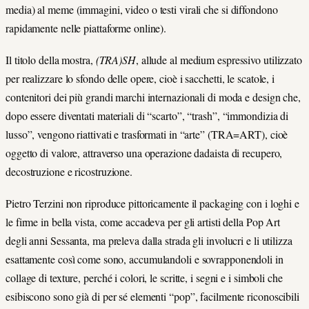
media) al meme (immagini, video o testi virali che si diffondono
rapidamente nelle piattaforme online).
Il titolo della mostra,
(TRA)SH
, allude al medium espressivo utilizzato
per realizzare lo sfondo delle opere, cioè i sacchetti, le scatole, i
contenitori dei più grandi marchi internazionali di moda e design che,
dopo essere diventati materiali di “scarto”, “trash”, “immondizia di
lusso”, vengono riattivati e trasformati in “arte” (TRA=ART), cioè
oggetto di valore, attraverso una operazione dadaista di recupero,
decostruzione e ricostruzione.
Pietro Terzini non riproduce pittoricamente il packaging con i loghi e
le firme in bella vista, come accadeva per gli artisti della Pop Art
degli anni Sessanta, ma preleva dalla strada gli involucri e li utilizza
esattamente così come sono, accumulandoli e sovrapponendoli in
collage di texture, perché i colori, le scritte, i segni e i simboli che
esibiscono sono già di per sé elementi “pop”, facilmente riconoscibili