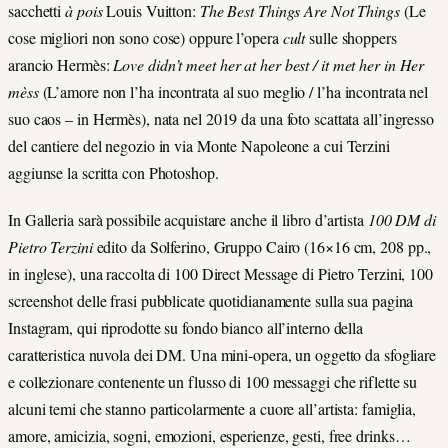
sacchetti
à pois
Louis Vuitton:
The Best Things Are Not Things
(Le
cose migliori non sono cose) oppure l’opera
cult
sulle shoppers
arancio Hermès:
Love didn’t meet her at her best / it met her in Her
mèss
(L’amore non l’ha incontrata al suo meglio / l’ha incontrata nel
suo caos – in Hermès), nata nel 2019 da una foto scattata all’ingresso
del cantiere del negozio in via Monte Napoleone a cui Terzini
aggiunse la scritta con Photoshop.
In Galleria sarà possibile acquistare anche il libro d’artista
100 DM di
Pietro Terzini
edito da Solferino, Gruppo Cairo (16×16 cm, 208 pp.,
in inglese), una raccolta di 100 Direct Message di Pietro Terzini, 100
screenshot delle frasi pubblicate quotidianamente sulla sua pagina
Instagram, qui riprodotte su fondo bianco all’interno della
caratteristica nuvola dei DM. Una mini-opera, un oggetto da sfogliare
e collezionare contenente un flusso di 100 messaggi che riflette su
alcuni temi che stanno particolarmente a cuore all’artista: famiglia,
amore, amicizia, sogni, emozioni, esperienze, gesti, free drinks…