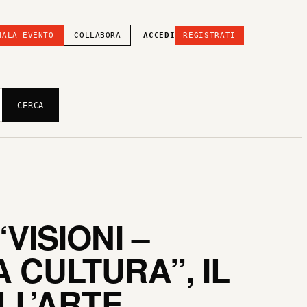
NALA EVENTO
COLLABORA
ACCEDI
REGISTRATI
CERCA
VISIONI –
 CULTURA”, IL
LL’ARTE