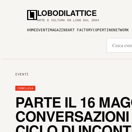
LOBODILATTICE
ARTE E CULTURA ON LINE DAL 2004
HOME
EVENTI
MAGAZINE
ART FACTORY
COPERTINE
NETWORK
EVENTI
CONCLUSA
PARTE IL 16 MAG
CONVERSAZIONI 
CICLO DI INCONT