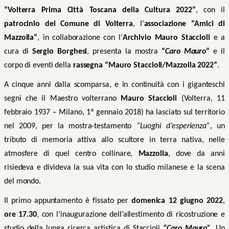
“Volterra Prima Città Toscana della Cultura 2022”
, con il
patrocinio del Comune di Volterra
, l’
associazione “Amici di
Mazzolla”
,
in collaborazione con
l’
Archivio Mauro Staccioli
e a
cura di
Sergio Borghesi
, presenta la mostra
“
Caro Mauro
”
e il
corpo di eventi della
rassegna
“Mauro Staccioli/Mazzolla 2022”
.
A cinque anni dalla scomparsa, e in continuità con i giganteschi
segni che il Maestro volterrano
Mauro Staccioli
(Volterra, 11
febbraio 1937 – Milano, 1º gennaio 2018) ha lasciato sul territorio
nel 2009, per la mostra-testamento
“Luoghi d’esperienza”
, un
tributo di memoria attiva allo scultore in terra nativa, nelle
atmosfere di quel centro collinare,
Mazzolla
, dove da anni
risiedeva e divideva la sua vita con lo studio milanese e la scena
del mondo.
Il primo appuntamento è fissato per
domenica 12 giugno 2022
,
ore 17.30
, con l’inaugurazione dell’allestimento di ricostruzione e
studio della lunga ricerca artistica di Staccioli
“Caro Mauro”
.
Un