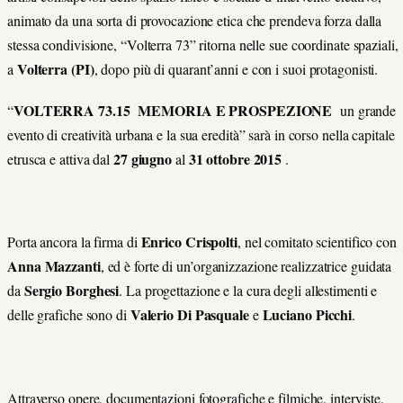
animato da una sorta di provocazione etica che prendeva forza dalla
stessa condivisione, “Volterra 73” ritorna nelle sue coordinate spaziali,
Volterra (PI)
a
, dopo più di quarant’anni e con i suoi protagonisti.
VOLTERRA 73.15 MEMORIA E PROSPEZIONE
“
un grande
evento di creatività urbana e la sua eredità” sarà in corso nella capitale
27 giugno
31 ottobre 2015
etrusca e attiva dal
al
.
Enrico Crispolti
Porta ancora la firma di
, nel comitato scientifico con
Anna Mazzanti
, ed è forte di un’organizzazione realizzatrice guidata
Sergio Borghesi
da
. La progettazione e la cura degli allestimenti e
Valerio Di Pasquale
Luciano Picchi
delle grafiche sono di
e
.
Attraverso opere, documentazioni fotografiche e filmiche, interviste,