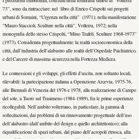
I precedenti embrionali, confluiti nella temeraria sintesi di “Volterra
73”, sono da rintracciare: nel libro di Enrico Crispolti sui progetti
urbani di Somaini, “Urgenza nella città” (1971); nella manifestazione
“Mauro Staccioli, Sculture nella città”, Volterra, 1972; nella
monografia dello stesso Crispolti, “Mino Trafeli. Sculture 1968-1973”
(1973). Considerata progettualmente: la realtà socioeconomica della
città, dall’industria dell’alabastro alle realtà dell’Ospedale Psichiatrico,
e del Carcere di massima sicurezza nella Fortezza Medicea.
Le connessioni e gli sviluppi, gli effetti d’uscita, non soltanto locali,
rilevabili: la partecipazione italiana a Operazione Arcevia, 1975-76,
alle Biennali di Venezia del 1976 e 1978, alla realizzazione di Campo
del sole, a Tuoro sul Trasimeno (1984-1989), fra le prime esperienze
ricollegabili. Nell’ambito volterrano, in particolare, la gamma di
sollecitazioni, dai problemi di un rinnovamento progettuale dell’uso
dell’alabastro (dall’ambito del design e quello architettonico); alla
riqualificazione di spazi urbani, dal piano dell’acropoli etrusca, alla