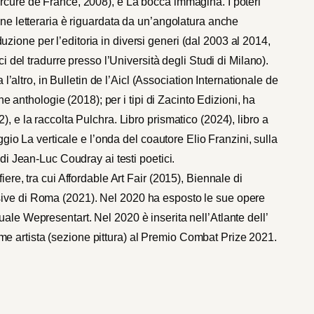
ercure de France, 2008), e La bocca immagina. I poteri
one letteraria è riguardata da un’angolatura anche
raduzione per l’editoria in diversi generi (dal 2003 al 2014,
ci del tradurre presso l’Università degli Studi di Milano).
a l’altro, in Bulletin de l’Aicl (Association Internationale de
une anthologie (2018); per i tipi di Zacinto Edizioni, ha
, e la raccolta Pulchra. Libro prismatico (2024), libro a
aggio La verticale e l’onda del coautore Elio Franzini, sulla
 di Jean-Luc Coudray ai testi poetici.
iere, tra cui Affordable Art Fair (2015), Biennale di
sive di Roma (2021). Nel 2020 ha esposto le sue opere
ale Wepresentart. Nel 2020 è inserita nell’Atlante dell’
e artista (sezione pittura) al Premio Combat Prize 2021.