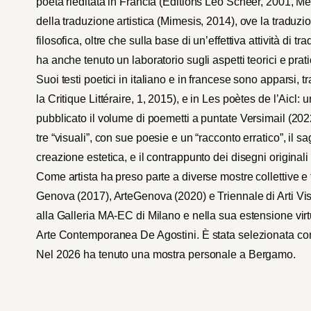
poeta rieditata in Francia (Éditions Léo Scheer, 2001, M
della traduzione artistica (Mimesis, 2014), ove la traduzi
filosofica, oltre che sulla base di un’effettiva attività di t
ha anche tenuto un laboratorio sugli aspetti teorici e prati
Suoi testi poetici in italiano e in francese sono apparsi, tr
la Critique Littéraire, 1, 2015), e in Les poètes de l’Aicl: 
pubblicato il volume di poemetti a puntate Versimail (2022)
tre “visuali”, con sue poesie e un “racconto erratico”, il s
creazione estetica, e il contrappunto dei disegni originali
Come artista ha preso parte a diverse mostre collettive e f
Genova (2017), ArteGenova (2020) e Triennale di Arti Vi
alla Galleria MA-EC di Milano e nella sua estensione virtu
Arte Contemporanea De Agostini. È stata selezionata com
Nel 2026 ha tenuto una mostra personale a Bergamo.