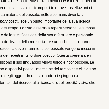
nale a quella collettiva. Frammenti di esistenze, reperti di
econtestualizzati e ricomposti in nuove costellazioni di
o. La materia del passato, nelle sue mani, diventa un
emory
costituisce un punto importante della sua ricerca
 del tempo, l’artista assembla reperti personali e simboli
à e della stratificazione della storia familiare e personale.
ra del teatro della memoria. Le sue teche, i suoi pannelli
lcoscenici dove i frammenti del passato vengono messi in
s dei reperti in un ordine poetico. Questa coerenza è il
ituiscono il suo linguaggio visivo unico e riconoscibile. Le
o dispositivi poetici, macchine del tempo che ci invitano
se degli oggetti. In questo modo, ci spingono a
ritori del ricordo, alla ricerca di quell’eredità visiva che,