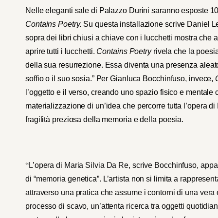
Nelle eleganti sale di Palazzo Durini saranno esposte 10 g
Contains Poetry.
Su questa installazione scrive Daniel L
sopra dei libri chiusi a chiave con i lucchetti mostra che 
aprire tutti i lucchetti.
Contains Poetry
rivela che la poesi
della sua resurrezione. Essa diventa una presenza aleato
soffio o il suo sosia.” Per Gianluca Bocchinfuso, invece,
l’oggetto e il verso, creando uno spazio fisico e mentale 
materializzazione di un’idea che percorre tutta l’opera d
fragilità preziosa della memoria e della poesia.
“
L’opera di Maria Silvia Da Re, scrive Bocchinfuso, app
di “memoria genetica”. L’artista non si limita a rappresenta
attraverso una pratica che assume i contorni di una vera e
processo di scavo, un’attenta ricerca tra oggetti quotidia