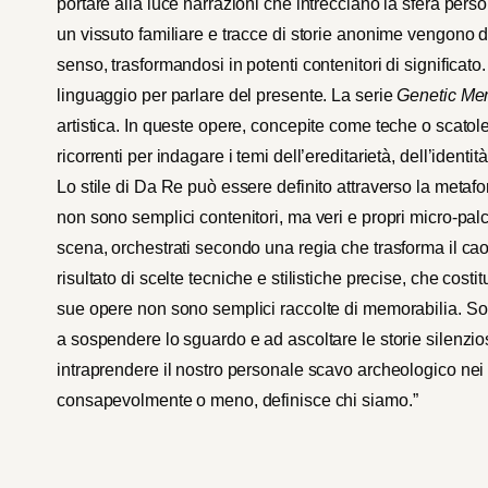
portare alla luce narrazioni che intrecciano la sfera perso
un vissuto familiare e tracce di storie anonime vengono d
senso, trasformandosi in potenti contenitori di significat
linguaggio per parlare del presente. La serie
Genetic M
artistica. In queste opere, concepite come teche o scatole
ricorrenti per indagare i temi dell’ereditarietà, dell’identit
Lo stile di Da Re può essere definito attraverso la metafo
non sono semplici contenitori, ma veri e propri micro-pa
scena, orchestrati secondo una regia che trasforma il cao
risultato di scelte tecniche e stilistiche precise, che cost
sue opere non sono semplici raccolte di memorabilia. Son
a sospendere lo sguardo e ad ascoltare le storie silenzio
intraprendere il nostro personale scavo archeologico nei ter
consapevolmente o meno, definisce chi siamo.”