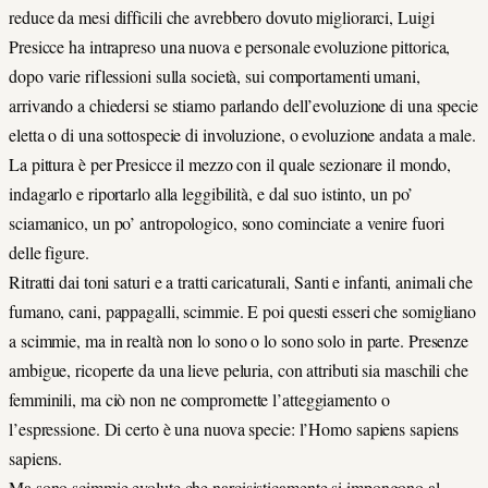
reduce da mesi difficili che avrebbero dovuto migliorarci, Luigi
Presicce ha intrapreso una nuova e personale evoluzione pittorica,
dopo varie riflessioni sulla società, sui comportamenti umani,
arrivando a chiedersi se stiamo parlando dell’evoluzione di una specie
eletta o di una sottospecie di involuzione, o evoluzione andata a male.
La pittura è per Presicce il mezzo con il quale sezionare il mondo,
indagarlo e riportarlo alla leggibilità, e dal suo istinto, un po’
sciamanico, un po’ antropologico, sono cominciate a venire fuori
delle figure.
Ritratti dai toni saturi e a tratti caricaturali, Santi e infanti, animali che
fumano, cani, pappagalli, scimmie. E poi questi esseri che somigliano
a scimmie, ma in realtà non lo sono o lo sono solo in parte. Presenze
ambigue, ricoperte da una lieve peluria, con attributi sia maschili che
femminili, ma ciò non ne compromette l’atteggiamento o
l’espressione. Di certo è una nuova specie: l’Homo sapiens sapiens
sapiens.
Ma sono scimmie evolute che narcisisticamente si impongono al