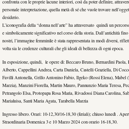
confronta con le proprie lacune interiori, così da poter definire, attrave
personale interpretazione, quella metà di sé che vuole trovare nell’ogge
desiderio.
L’iconografia della “donna nell’arte” ha attraversato quindi un percors
e simbolicamente significativo nel corso della storia. Dall’antichità fino 
nostri, l’immagine femminile è stata rappresentata in modi diversi, rifle
volta sia le credenze culturali che gli ideali di bellezza di ogni epoca.
In esposizione, quindi, le opere di: Beccaro Bruno, Bernardini Paola, 
Alberto, Cappellini Andrea, Carta Daniela, Castelli Graziella, Di Cocc
Favilli Antonella, Grillo Antonino Fabio, Ilgeko (Rossi Elena), Mabel 
Marzia), Manzini Fiorella, Martin Mauro, Pannunzio Maria Teresa, Pec
Petrangolo Elsa, Protopapa Rosa Maria, Rivadossi Diana Carolina, Sa
Marialuisa, Santi Maria Agata, Tarabella Marzia
Ingresso libero. Orari: 10-12,30/16-18,30 (feriali); chiuso lunedì . Aper
Straordinaria Domenica 3 e 10 Marzo 2024 con orario 16-18,30.