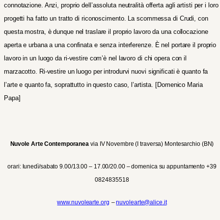
connotazione. Anzi, proprio dell’assoluta neutralità offerta agli artisti per i loro
progetti ha fatto un tratto
di riconoscimento. La scommessa di Crudi, con
questa mostra, è dunque nel traslare il proprio lavoro da una collocazione
aperta e urbana a una confinata e senza interferenze. È nel portare il proprio
lavoro in un luogo da ri-vestire com’è nel lavoro di chi opera con il
marzacotto. Ri-vestire un luogo per introdurvi nuovi significati è quanto fa
l’arte e quanto fa, soprattutto in questo caso, l’artista.
[Domenico Maria
Papa]
Nuvole Arte Contemporanea
via IV Novembre (I traversa) Montesarchio (BN)
orari: lunedì/sabato 9.00/13.00 – 17.00/20.00 – domenica su appuntamento +39
0824835518
www
.nuvolearte.org
–
nuvolearte@alice.it