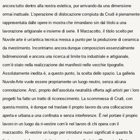
ancora tutto dentro alla nostra estetica, pur arrivando da una dimensione
ormai inattuale.
L’operazione di dislocazione compiuta da Crudi è pienamente
rappresentata dalle opere in mostra che rimandano sin dal titolo a una
lavorazione artigianale e insieme di serie. Il Marzacotto, il titolo scelto per
Nuvole arte è un’antica tecnica messa a punto per la produzione di ceramica
da rivestimento. Incontriamo ancora dunque composizioni essenzialmente
bidimensionali e ancora una ricerca al limite tra industriale e artigianale,
com’è stato nella realizzazione dei manifesti nelle vecchie tipografie.
Assolutamente inedita è, a questo punto, la scelta dello spazio. La galleria
Nuvole Arte vuole essere propriamente un luogo neutro, senza alcuna
connotazione. Anzi, proprio dell’assoluta neutralità offerta agli artisti per i loro
progetti ha fatto un tratto
di riconoscimento. La scommessa di Crudi, con
questa mostra, è dunque nel traslare il proprio lavoro da una collocazione
aperta e urbana a una confinata e senza interferenze. È nel portare il proprio
lavoro in un luogo da ri-vestire com’è nel lavoro di chi opera con il
marzacotto. Ri-vestire un luogo per introdurvi nuovi significati è quanto fa