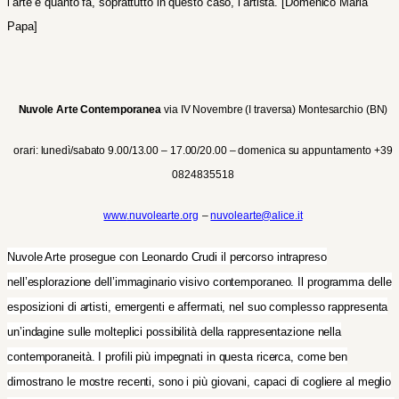
l’arte e quanto fa, soprattutto in questo caso, l’artista.
[Domenico Maria
Papa]
Nuvole Arte Contemporanea
via IV Novembre (I traversa) Montesarchio (BN)
orari: lunedì/sabato 9.00/13.00 – 17.00/20.00 – domenica su appuntamento +39
0824835518
www
.nuvolearte.org
–
nuvolearte@alice.it
Nuvole Arte prosegue con Leonardo Crudi il percorso intrapreso
nell’esplorazione dell’immaginario visivo contemporaneo. Il programma delle
esposizioni di artisti, emergenti e affermati, nel suo complesso rappresenta
un’indagine sulle molteplici possibilità della rappresentazione nella
contemporaneità. I profili più impegnati in questa ricerca, come ben
dimostrano le mostre recenti, sono i più giovani, capaci di cogliere al meglio