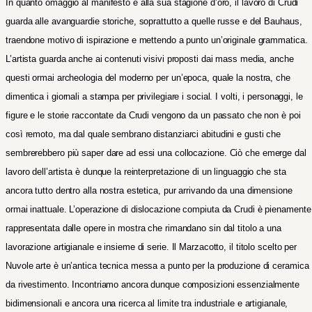
In quanto omaggio al manifesto e alla sua stagione d’oro, il lavoro di Crudi
guarda alle avanguardie storiche, soprattutto a quelle russe e del Bauhaus,
traendone motivo di ispirazione e mettendo a punto un’originale grammatica.
L’artista guarda anche ai contenuti visivi proposti dai mass media, anche
questi ormai archeologia del moderno per un’epoca, quale la nostra, che
dimentica i giornali a stampa per privilegiare i social. I volti, i personaggi, le
figure e le storie raccontate da Crudi vengono da un passato che non è poi
così remoto, ma dal quale sembrano distanziarci abitudini e gusti che
sembrerebbero più saper dare ad essi una collocazione.
Ciò che emerge dal
lavoro dell’artista è dunque la reinterpretazione di un linguaggio che sta
ancora tutto dentro alla nostra estetica, pur arrivando da una dimensione
ormai inattuale.
L’operazione di dislocazione compiuta da Crudi è pienamente
rappresentata dalle opere in mostra che rimandano sin dal titolo a una
lavorazione artigianale e insieme di serie. Il Marzacotto, il titolo scelto per
Nuvole arte è un’antica tecnica messa a punto per la produzione di ceramica
da rivestimento. Incontriamo ancora dunque composizioni essenzialmente
bidimensionali e ancora una ricerca al limite tra industriale e artigianale,