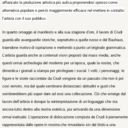
affiancato la produzione artistica più aulica proponendosi spesso come
alternativa popolare e perciò maggiormente efficace nel mettere in contatto
l’artista con il suo pubblico.
In quanto omaggio al manifesto e alla sua stagione d’oro, il lavoro di Crudi
guarda alle avanguardie storiche, soprattutto a quelle russe e del Bauhaus,
traendone motivo di ispirazione e mettendo a punto un’originale grammatica.
L’artista guarda anche ai contenuti visivi proposti dai mass media, anche
questi ormai archeologia del moderno per un’epoca, quale la nostra, che
dimentica i giornali a stampa per privilegiare i social. I volti, i personaggi, le
figure e le storie raccontate da Crudi vengono da un passato che non è poi
così remoto, ma dal quale sembrano distanziarci abitudini e gusti che
sembrerebbero più saper dare ad essi una collocazione.
Ciò che emerge dal
lavoro dell’artista è dunque la reinterpretazione di un linguaggio che sta
ancora tutto dentro alla nostra estetica, pur arrivando da una dimensione
ormai inattuale.
L’operazione di dislocazione compiuta da Crudi è pienamente
rappresentata dalle opere in mostra che rimandano sin dal titolo a una