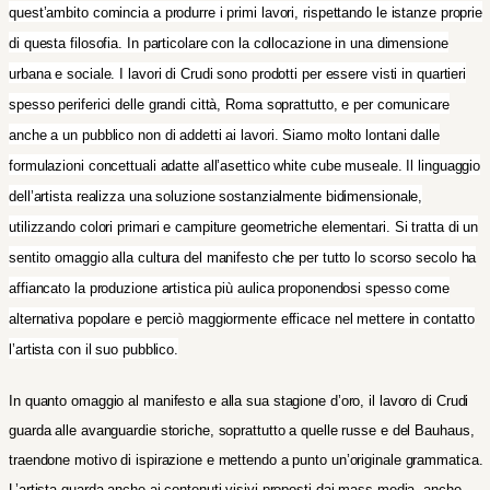
quest’ambito comincia a produrre i primi lavori, rispettando le istanze proprie
di questa filosofia. In particolare con la collocazione in una dimensione
urbana e sociale. I lavori di Crudi sono prodotti per essere visti in quartieri
spesso periferici delle grandi città, Roma soprattutto, e per comunicare
anche a un pubblico non di addetti ai lavori. Siamo molto lontani dalle
formulazioni concettuali adatte all’asettico white cube museale. Il linguaggio
dell’artista realizza una soluzione sostanzialmente bidimensionale,
utilizzando colori primari e campiture geometriche elementari. Si tratta di un
sentito omaggio alla cultura del manifesto che per tutto lo scorso secolo ha
affiancato la produzione artistica più aulica proponendosi spesso come
alternativa popolare e perciò maggiormente efficace nel mettere in contatto
l’artista con il suo pubblico.
In quanto omaggio al manifesto e alla sua stagione d’oro, il lavoro di Crudi
guarda alle avanguardie storiche, soprattutto a quelle russe e del Bauhaus,
traendone motivo di ispirazione e mettendo a punto un’originale grammatica.
L’artista guarda anche ai contenuti visivi proposti dai mass media, anche