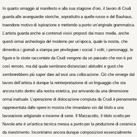
In quanto omaggio al manifesto e alla sua stagione d’oro, il lavoro di Crudi
guarda alle avanguardie storiche, soprattutto a quelle russe e del Bauhaus,
traendone motivo di ispirazione e mettendo a punto un’originale grammatica.
L’artista guarda anche ai contenuti visivi proposti dai mass media, anche
questi ormai archeologia del moderno per un’epoca, quale la nostra, che
dimentica i giornali a stampa per privilegiare i social. I volti, i personaggi, le
figure e le storie raccontate da Crudi vengono da un passato che non è poi
così remoto, ma dal quale sembrano distanziarci abitudini e gusti che
sembrerebbero più saper dare ad essi una collocazione.
Ciò che emerge dal
lavoro dell’artista è dunque la reinterpretazione di un linguaggio che sta
ancora tutto dentro alla nostra estetica, pur arrivando da una dimensione
ormai inattuale.
L’operazione di dislocazione compiuta da Crudi è pienamente
rappresentata dalle opere in mostra che rimandano sin dal titolo a una
lavorazione artigianale e insieme di serie. Il Marzacotto, il titolo scelto per
Nuvole arte è un’antica tecnica messa a punto per la produzione di ceramica
da rivestimento. Incontriamo ancora dunque composizioni essenzialmente