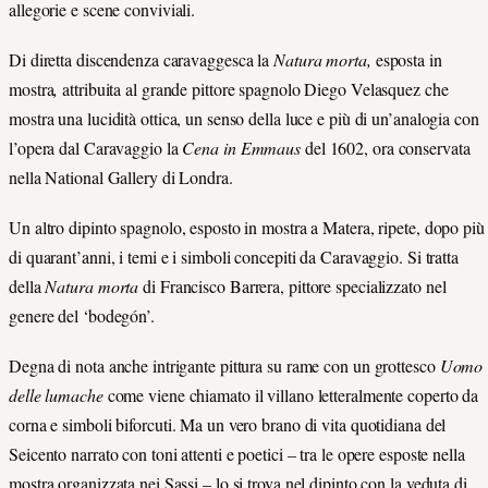
allegorie e scene conviviali.
Di diretta discendenza caravaggesca la
Natura morta,
esposta in
mostra
,
attribuita al grande pittore spagnolo Diego Velasquez che
mostra una lucidità ottica, un senso della luce e più di un’analogia con
l’opera dal Caravaggio la
Cena in Emmaus
del 1602, ora conservata
nella National Gallery di Londra.
Un altro dipinto spagnolo, esposto in mostra a Matera, ripete, dopo più
di quarant’anni, i temi e i simboli concepiti da Caravaggio. Si tratta
della
Natura morta
di Francisco Barrera, pittore specializzato nel
genere del ‘bodegón’.
Degna di nota anche intrigante pittura su rame con un grottesco
Uomo
delle lumache
come viene chiamato il villano letteralmente coperto da
corna e simboli biforcuti. Ma un vero brano di vita quotidiana del
Seicento narrato con toni attenti e poetici – tra le opere esposte nella
mostra organizzata nei Sassi – lo si trova nel dipinto con la veduta di