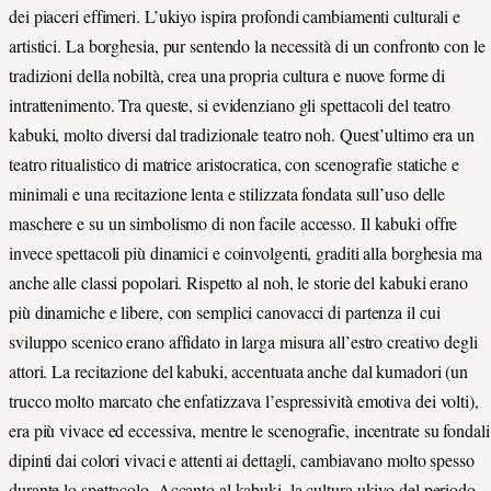
dei piaceri effimeri. L’ukiyo ispira profondi cambiamenti culturali e
artistici. La borghesia, pur sentendo la necessità di un confronto con le
tradizioni della nobiltà, crea una propria cultura e nuove forme di
intrattenimento. Tra queste, si evidenziano gli spettacoli del teatro
kabuki, molto diversi dal tradizionale teatro noh. Quest’ultimo era un
teatro ritualistico di matrice aristocratica, con scenografie statiche e
minimali e una recitazione lenta e stilizzata fondata sull’uso delle
maschere e su un simbolismo di non facile accesso. Il kabuki offre
invece spettacoli più dinamici e coinvolgenti, graditi alla borghesia ma
anche alle classi popolari. Rispetto al noh, le storie del kabuki erano
più dinamiche e libere, con semplici canovacci di partenza il cui
sviluppo scenico erano affidato in larga misura all’estro creativo degli
attori. La recitazione del kabuki, accentuata anche dal kumadori (un
trucco molto marcato che enfatizzava l’espressività emotiva dei volti),
era più vivace ed eccessiva, mentre le scenografie, incentrate su fondali
dipinti dai colori vivaci e attenti ai dettagli, cambiavano molto spesso
durante lo spettacolo. Accanto al kabuki, la cultura ukiyo del periodo