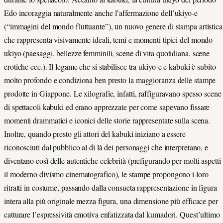
Edo incoraggia naturalmente anche l’affermazione dell’ukiyo-e
(“immagini del mondo fluttuante”), un nuovo genere di stampa artistica
che rappresenta visivamente ideali, temi e momenti tipici del mondo
ukiyo (paesaggi, bellezze femminili, scene di vita quotidiana, scene
erotiche ecc.). Il legame che si stabilisce tra ukiyo-e e kabuki è subito
molto profondo e condiziona ben presto la maggioranza delle stampe
prodotte in Giappone. Le xilografie, infatti, raffiguravano spesso scene
di spettacoli kabuki ed erano apprezzate per come sapevano fissare
momenti drammatici e iconici delle storie rappresentate sulla scena.
Inoltre, quando presto gli attori del kabuki iniziano a essere
riconosciuti dal pubblico al di là dei personaggi che interpretano, e
diventano così delle autentiche celebrità (prefigurando per molti aspetti
il moderno divismo cinematografico), le stampe propongono i loro
ritratti in costume, passando dalla consueta rappresentazione in figura
intera alla più originale mezza figura, una dimensione più efficace per
catturare l’espressività emotiva enfatizzata dal kumadori. Quest’ultimo