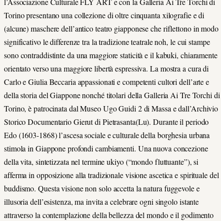
l’Associazione Culturale FLY ART e con la Galleria Ai Tre Torchi di
Torino presentano una collezione di oltre cinquanta xilografie e di
(alcune) maschere dell’antico teatro giapponese che riflettono in modo
significativo le differenze tra la tradizione teatrale noh, le cui stampe
sono contraddistinte da una maggiore staticità e il kabuki, chiaramente
orientato verso una maggiore libertà espressiva. La mostra a cura di
Carlo e Giulia Beccaria appassionati e competenti cultori dell’arte e
della storia del Giappone nonché titolari della Galleria Ai Tre Torchi di
Torino, è patrocinata dal Museo Ugo Guidi 2 di Massa e dall’Archivio
Storico Documentario Gierut di Pietrasanta(Lu). Durante il periodo
Edo (1603-1868) l’ascesa sociale e culturale della borghesia urbana
stimola in Giappone profondi cambiamenti. Una nuova concezione
della vita, sintetizzata nel termine ukiyo (“mondo fluttuante”), si
afferma in opposizione alla tradizionale visione ascetica e spirituale del
buddismo. Questa visione non solo accetta la natura fuggevole e
illusoria dell’esistenza, ma invita a celebrare ogni singolo istante
attraverso la contemplazione della bellezza del mondo e il godimento