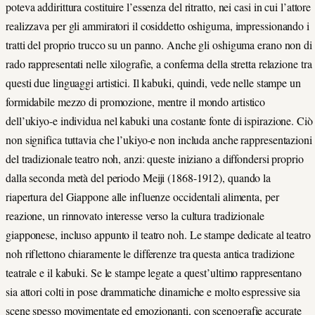
poteva addirittura costituire l’essenza del ritratto, nei casi in cui l’attore
realizzava per gli ammiratori il cosiddetto oshiguma, impressionando i
tratti del proprio trucco su un panno. Anche gli oshiguma erano non di
rado rappresentati nelle xilografie, a conferma della stretta relazione tra
questi due linguaggi artistici. Il kabuki, quindi, vede nelle stampe un
formidabile mezzo di promozione, mentre il mondo artistico
dell’ukiyo-e individua nel kabuki una costante fonte di ispirazione. Ciò
non significa tuttavia che l’ukiyo-e non includa anche rappresentazioni
del tradizionale teatro noh, anzi: queste iniziano a diffondersi proprio
dalla seconda metà del periodo Meiji (1868-1912), quando la
riapertura del Giappone alle influenze occidentali alimenta, per
reazione, un rinnovato interesse verso la cultura tradizionale
giapponese, incluso appunto il teatro noh. Le stampe dedicate al teatro
noh riflettono chiaramente le differenze tra questa antica tradizione
teatrale e il kabuki. Se le stampe legate a quest’ultimo rappresentano
sia attori colti in pose drammatiche dinamiche e molto espressive sia
scene spesso movimentate ed emozionanti, con scenografie accurate