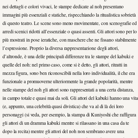
nei dettagli e colori vivaci, le stampe dedicate al noh presentano
immagini più essenziali e statiche, rispecchiando la ritualistica sobrietà
di questo teatro. Le scene sono meno movimentate, con scenografie ed
arredi scenici ridotti all’essenziale o quasi assenti. Gli attori sono per lo
più mostrati in pose ieratiche, con maschere che ne fissano stabilmente
l’espressione. Proprio la diversa rappresentazione degli attori,
d’altronde, è una delle principali differenze tra le stampe del kabuki e
quelle del noh: nel primo caso, come si è detto, gli attori, ritratti in
mezza figura, sono ben riconoscibili nella loro individualità, il che era
funzionale a promuoverne ulteriormente la grande popolarità, mentre
nelle stampe del noh gli attori sono rappresentati a una certa distanza,
in campo totale e quasi mai da soli. Gli attori del kabuki hanno una vita
(e, appunto, una celebrità quasi divistica) che va al di là dei loro
personaggi (si veda, per esempio, la stampa di Kuniyoshi che raffigura
gli attori di un dramma kabuki mentre si rilassano in una casa da te
dopo la recita) mentre gli attori del noh non sembrano avere una