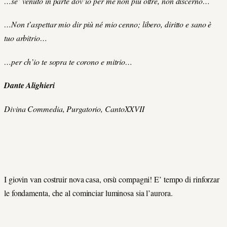
…se’ venuto in parte dov’io per me non più oltre, non discerno…
…Non t’aspettar mio dir più né mio cenno; libero, diritto e sano è
tuo arbitrio…
…per ch’io te sopra te corono e mitrio…
Dante Alighieri
Divina Commedia, Purgatorio, CantoXXVII
I giovin van costruir nova casa, orsù compagni! E’ tempo di rinforzar
le fondamenta, che al cominciar luminosa sia l’aurora.