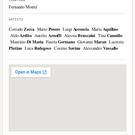
CURATORE
Fernando Monta'
ARTISTI
Zecca
Povero
Acconcia
Aquilino
Corrado
Mario
Luigi
Maria
Ardito
Arnoffi
Bruscaini
Cannillo
Aldo
Aurelio
Alessia
Tina
Di Maria
Germano
Maran
Maurizio
Fausta
Giovanni
Lucrezia
Plutino
Redegoso
Savina
Vassallo
Luca
Cosimo
Alessandro