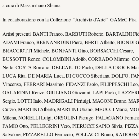
a cura di Massimiliano Sbrana
In collaborazione con la Collezione “Archivio d’Arte” GAMeC Pisa
Artisti presenti: BANTI Franco, BARBUTI Roberto, BARTALINI Fid
ADAMI Franco, BERNANRDINI Piero, BERTI Alberto, BIONDI Gi
BRACCIOTTI Michele, BONFANTI Gino, BORSACCHI Cesare,
BUSSOTTI Renzo, COLOMBINI Adolfo, CORRADO Mimmo, C
Nello, COSTA Romano, DELL’AIUTO Paolo, DELLA CROCE Mart
LUCA Rita, DE MARIA Luca, DI COCCO Siberiana, DOLFO, F
Vincenzo, FERRARI Massimo, FIDANZI Paolo, FILIPPESCHI Leo
GALARDINI Renzo, GIULIANO Giovanni, LAPI Paolo, LAZZER
Sergio, LOTTI Italo, MADRIGALI Pierluigi, MAGONI Bruno, MA
Curzio, MARTINI Alberto, MARTINI Uliano, MEUCCI Mario, M
Milena, NORELLI Luigi, ORSOLINI Pierugo, PALAGANO Fernan
PAMIO Otto, PELLEGRINI Vero, PIERUCCI SAPIO Silvia, PIZZ
Salvatore, PIZZARELLO Ferruccio, POLLACCI Bruno, RADOGN