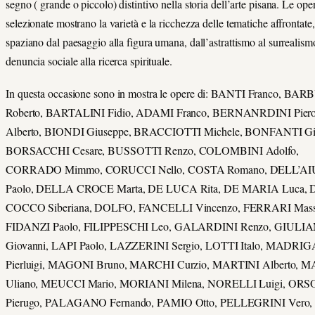
segno ( grande o piccolo) distintivo nella storia dell’arte pisana. Le ope
selezionate mostrano la varietà e la ricchezza delle tematiche affrontate
spaziano dal paesaggio alla figura umana, dall’astrattismo al surrealismo
denuncia sociale alla ricerca spirituale.
In questa occasione sono in mostra le opere di: BANTI Franco, BAR
Roberto, BARTALINI Fidio, ADAMI Franco, BERNANRDINI Pier
Alberto, BIONDI Giuseppe, BRACCIOTTI Michele, BONFANTI Gi
BORSACCHI Cesare, BUSSOTTI Renzo, COLOMBINI Adolfo,
CORRADO Mimmo, CORUCCI Nello, COSTA Romano, DELL’A
Paolo, DELLA CROCE Marta, DE LUCA Rita, DE MARIA Luca, 
COCCO Siberiana, DOLFO, FANCELLI Vincenzo, FERRARI Mass
FIDANZI Paolo, FILIPPESCHI Leo, GALARDINI Renzo, GIULI
Giovanni, LAPI Paolo, LAZZERINI Sergio, LOTTI Italo, MADRIG
Pierluigi, MAGONI Bruno, MARCHI Curzio, MARTINI Alberto, 
Uliano, MEUCCI Mario, MORIANI Milena, NORELLI Luigi, ORS
Pierugo, PALAGANO Fernando, PAMIO Otto, PELLEGRINI Vero,