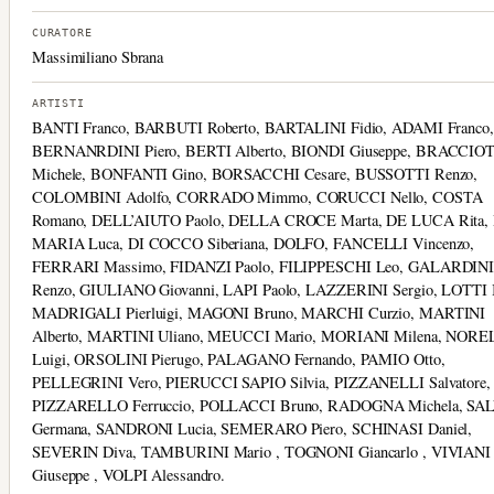
CURATORE
Massimiliano Sbrana
ARTISTI
BANTI Franco, BARBUTI Roberto, BARTALINI Fidio, ADAMI Franco,
BERNANRDINI Piero, BERTI Alberto, BIONDI Giuseppe, BRACCIO
Michele, BONFANTI Gino, BORSACCHI Cesare, BUSSOTTI Renzo,
COLOMBINI Adolfo, CORRADO Mimmo, CORUCCI Nello, COSTA
Romano, DELL’AIUTO Paolo, DELLA CROCE Marta, DE LUCA Rita,
MARIA Luca, DI COCCO Siberiana, DOLFO, FANCELLI Vincenzo,
FERRARI Massimo, FIDANZI Paolo, FILIPPESCHI Leo, GALARDIN
Renzo, GIULIANO Giovanni, LAPI Paolo, LAZZERINI Sergio, LOTTI I
MADRIGALI Pierluigi, MAGONI Bruno, MARCHI Curzio, MARTINI
Alberto, MARTINI Uliano, MEUCCI Mario, MORIANI Milena, NORE
Luigi, ORSOLINI Pierugo, PALAGANO Fernando, PAMIO Otto,
PELLEGRINI Vero, PIERUCCI SAPIO Silvia, PIZZANELLI Salvatore,
PIZZARELLO Ferruccio, POLLACCI Bruno, RADOGNA Michela, SAL
Germana, SANDRONI Lucia, SEMERARO Piero, SCHINASI Daniel,
SEVERIN Diva, TAMBURINI Mario , TOGNONI Giancarlo , VIVIANI
Giuseppe , VOLPI Alessandro.