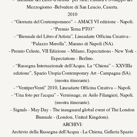
Mezzogiorno -Belvedere di San Leucio, Caserta.
2010
- “Giornata del Contemporaneo” – AMACI VI edizione - Napoli.
- “Premio Terna PT03”
- “Biennale del Libro d’Artista”, Lineadarte Officina Creativa -
“Palazzo Merolla”, Marano di Napoli (NA).
- Premio Celeste, VII Edizione – Milano, Expectations - New York -
Expectations - Berlino.
- “Rassegna Internazionale dell’Acqua. La “Chiena” – XXVIIIa
edizione”, Spazio Utopia Contemporary Art - Campagna (SA).
(mostra itinerante).
- “VentiperVenti” 2010, Lineadarte Officina Creativa – Napoli.
- “Una foto per l'acqua” - Vernissage, ex Asilo Filangieri, Napoli.
(mostra itinerante).
- Signals - May Day - The inauguaral global event of The London
Biennale - (London, United Kingdom).
ARCHIVI:
Archivio della Rassegna dell’Acqua - La Chiena, Galleria Spazio