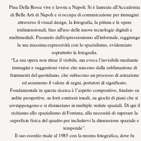
Pina Della Rossa vive e lavora a Napoli. Si è laureata all'Accademia
di Belle Arti di Napoli e si occupa di comunicazione per immagini
attraverso il visual design, la fotografia, la pittura e le opere
tridimensionali, fino all'uso delle nuove tecnologie digitali e
multimediali. Passando dall'espressionismo all'informale, raggiunge
la sua massima espressività con lo spazialismo, evidenziato
soprattutto la fotografia.
“La sua opera non ritrae il visibile, ma evoca l’invisibile mediante
immagini e suggestioni visive che nascono dalla sublimazione di
frammenti del quotidiano, che subiscono un processo di astrazione
ed assumono il valore di segni, portatori di significato.
Fondamentale in questa ricerca è l’aspetto compositivo, fondato su
ardite prospettive, su forti contrasti tonali, su giochi di piani che si
sovrappongono e si distanziano in multiple vedute spaziali. Di qui il
richiamo allo spazialismo di Fontana, alla necessità di superare la
superficie fisica del quadro per includervi la dimensione spaziale e
temporale”.
Il suo esordio risale al 1985 con la mostra fotografica, dove fu