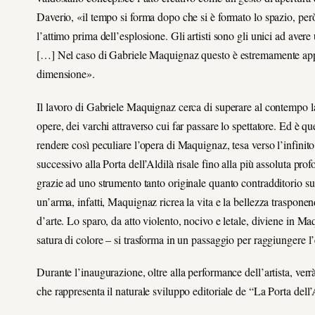
Daverio, «il tempo si forma dopo che si è formato lo spazio, per
l’attimo prima dell’esplosione. Gli artisti sono gli unici ad aver
[…] Nel caso di Gabriele Maquignaz questo è estremamente applic
dimensione».
Il lavoro di Gabriele Maquignaz cerca di superare al contempo l
opere, dei varchi attraverso cui far passare lo spettatore. Ed è ques
rendere così peculiare l’opera di Maquignaz, tesa verso l’infinito
successivo alla Porta dell’Aldilà risale fino alla più assoluta prof
grazie ad uno strumento tanto originale quanto contradditorio sul 
un’arma, infatti, Maquignaz ricrea la vita e la bellezza trasponen
d’arte. Lo sparo, da atto violento, nocivo e letale, diviene in Maqu
satura di colore – si trasforma in un passaggio per raggiungere l’
Durante l’inaugurazione, oltre alla performance dell’artista, verr
che rappresenta il naturale sviluppo editoriale de “La Porta dell