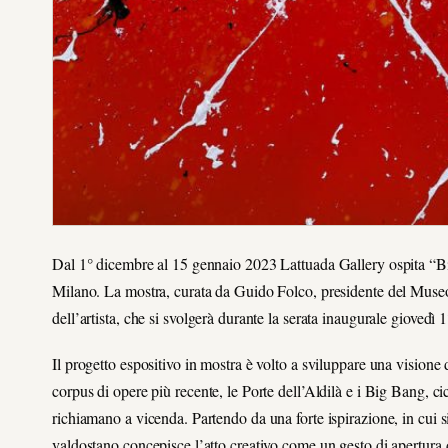
Dal 1° dicembre al 15 gennaio 2023 Lattuada Gallery ospita “B
Milano. La mostra, curata da Guido Folco, presidente del Muse
dell’artista, che si svolgerà durante la serata inaugurale giovedì 
Il progetto espositivo in mostra è volto a sviluppare una visione
corpus di opere più recente, le Porte dell’Aldilà e i Big Bang, cic
richiamano a vicenda. Partendo da una forte ispirazione, in cui si
valdostano concepisce l’atto creativo come un gesto di apertura d