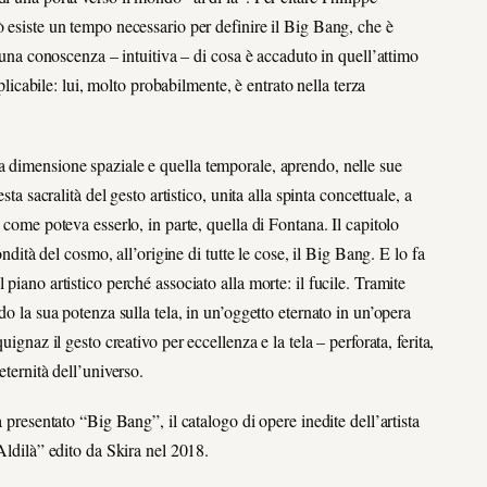
ò esiste un tempo necessario per definire il Big Bang, che è
e una conoscenza – intuitiva – di cosa è accaduto in quell’attimo
abile: lui, molto probabilmente, è entrato nella terza
a dimensione spaziale e quella temporale, aprendo, nelle sue
ta sacralità del gesto artistico, unita alla spinta concettuale, a
 come poteva esserlo, in parte, quella di Fontana. Il capitolo
ondità del cosmo, all’origine di tutte le cose, il Big Bang. E lo fa
piano artistico perché associato alla morte: il fucile. Tramite
do la sua potenza sulla tela, in un’oggetto eternato in un’opera
ignaz il gesto creativo per eccellenza e la tela – perforata, ferita,
eternità dell’universo.
à presentato “Big Bang”, il catalogo di opere inedite dell’artista
’Aldilà” edito da Skira nel 2018.