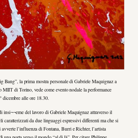
ig Bang”, la prima mostra personale di Gabriele Maquignaz a
o MIIT di Torino, vede come evento nodale la performance
1° dicembre alle ore 18.30.
 di insi¬¬eme del lavoro di Gabriele Maquignaz attraverso il
li caratterizzati da due linguaggi espressivi differenti ma che si
 avverte l’influenza di Fontana, Burri e Richter, l’artista
i una porta verso il mondo “al di là”. Per citare Philippe