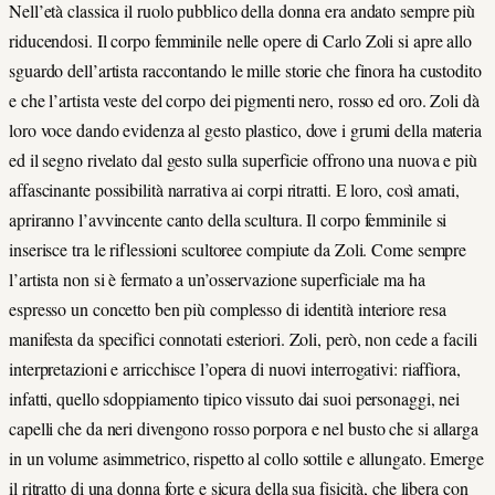
Nell’età classica il ruolo pubblico della donna era andato sempre più
riducendosi. Il corpo femminile nelle opere di Carlo Zoli si apre allo
sguardo dell’artista raccontando le mille storie che finora ha custodito
e che l’artista veste del corpo dei pigmenti nero, rosso ed oro. Zoli dà
loro voce dando evidenza al gesto plastico, dove i grumi della materia
ed il segno rivelato dal gesto sulla superficie offrono una nuova e più
affascinante possibilità narrativa ai corpi ritratti. E loro, così amati,
apriranno l’avvincente canto della scultura. Il corpo femminile si
inserisce tra le riflessioni scultoree compiute da Zoli. Come sempre
l’artista non si è fermato a un’osservazione superficiale ma ha
espresso un concetto ben più complesso di identità interiore resa
manifesta da specifici connotati esteriori. Zoli, però, non cede a facili
interpretazioni e arricchisce l’opera di nuovi interrogativi: riaffiora,
infatti, quello sdoppiamento tipico vissuto dai suoi personaggi, nei
capelli che da neri divengono rosso porpora e nel busto che si allarga
in un volume asimmetrico, rispetto al collo sottile e allungato. Emerge
il ritratto di una donna forte e sicura della sua fisicità, che libera con