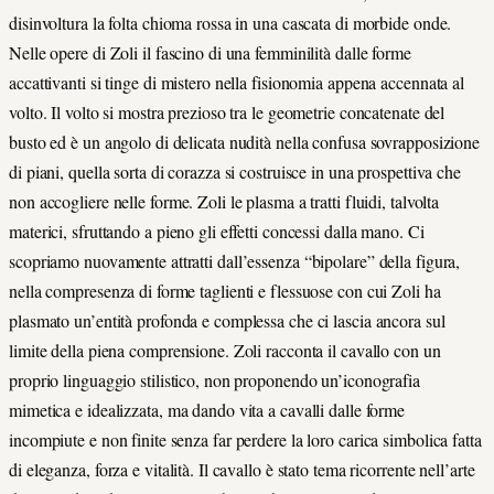
disinvoltura la folta chioma rossa in una cascata di morbide onde.
Nelle opere di Zoli il fascino di una femminilità dalle forme
accattivanti si tinge di mistero nella fisionomia appena accennata al
volto. Il volto si mostra prezioso tra le geometrie concatenate del
busto ed è un angolo di delicata nudità nella confusa sovrapposizione
di piani, quella sorta di corazza si costruisce in una prospettiva che
non accogliere nelle forme. Zoli le plasma a tratti fluidi, talvolta
materici, sfruttando a pieno gli effetti concessi dalla mano. Ci
scopriamo nuovamente attratti dall’essenza “bipolare” della figura,
nella compresenza di forme taglienti e flessuose con cui Zoli ha
plasmato un’entità profonda e complessa che ci lascia ancora sul
limite della piena comprensione. Zoli racconta il cavallo con un
proprio linguaggio stilistico, non proponendo un’iconografia
mimetica e idealizzata, ma dando vita a cavalli dalle forme
incompiute e non finite senza far perdere la loro carica simbolica fatta
di eleganza, forza e vitalità. Il cavallo è stato tema ricorrente nell’arte