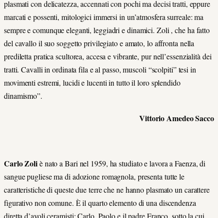
plasmati con delicatezza, accennati con pochi ma decisi tratti, eppure
marcati e possenti, mitologici immersi in un’atmosfera surreale: ma
sempre e comunque eleganti, leggiadri e dinamici. Zoli , che ha fatto
del cavallo il suo soggetto privilegiato e amato, lo affronta nella
prediletta pratica scultorea, accesa e vibrante, pur nell’essenzialità dei
tratti. Cavalli in ordinata fila e al passo, muscoli “scolpiti” tesi in
movimenti estremi, lucidi e lucenti in tutto il loro splendido
dinamismo”.
Vittorio Amedeo Sacco
Carlo Zoli
è nato a Bari nel 1959, ha studiato e lavora a Faenza, di
sangue pugliese ma di adozione romagnola, presenta tutte le
caratteristiche di queste due terre che ne hanno plasmato un carattere
figurativo non comune. È il quarto elemento di una discendenza
diretta d’avoli ceramisti: Carlo, Paolo e il padre Franco, sotto la cui