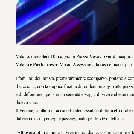
Milano, mercoledì 10 maggio in Piazza Vesuvio verrà inaugura
Milano e Pierfrancesco Maran Assessore alla casa e piano quarti
I familiari dell’artista, prematuramente scomparso, portano a com
d’elezione, con la duplice finalità di rendere omaggio alle piazze e
e di diffondere i pensieri di serenità e voglia di vivere che animan
diceva si sé.
Il Pedone, scultura in acciaio Corten ossidato di tre metri d’alte
dalle emozioni percepite passeggiando per le vie di Milano.
“Attraverso il mio modo di vivere quotidiano, costruisco in me 