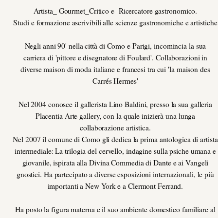
Artista_ Gourmet_Critico e Ricercatore gastronomico.
Studi e formazione ascrivibili alle scienze gastronomiche e artistiche
Negli anni 90' nella città di Como e Parigi, incomincia la sua
carriera di 'pittore e disegnatore di Foulard'. Collaborazioni in
diverse maison di moda italiane e francesi tra cui 'la maison des
Carrés Hermes'
Nel 2004 conosce il gallerista Lino Baldini, presso la sua galleria
Placentia Arte gallery, con la quale inizierà una lunga
collaborazione artistica.
Nel 2007 il comune di Como gli dedica la prima antologica di artista
intermediale: La trilogia del cervello, indagine sulla psiche umana e
giovanile, ispirata alla Divina Commedia di Dante e ai Vangeli
gnostici. Ha partecipato a diverse esposizioni internazionali, le più
importanti a New York e a Clermont Ferrand.
Ha posto la figura materna e il suo ambiente domestico familiare al