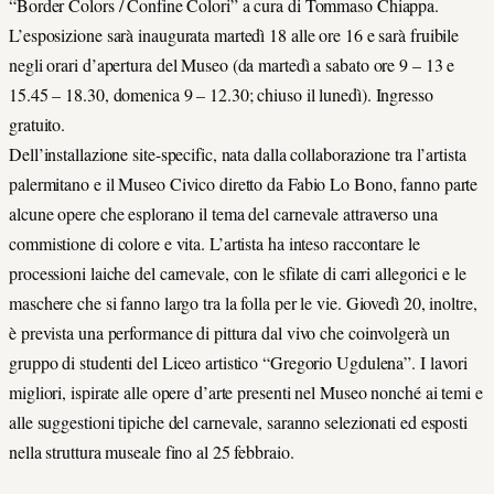
“Border Colors / Confine Colori” a cura di Tommaso Chiappa.
L’esposizione sarà inaugurata martedì 18 alle ore 16 e sarà fruibile
negli orari d’apertura del Museo (da martedì a sabato ore 9 – 13 e
15.45 – 18.30, domenica 9 – 12.30; chiuso il lunedì). Ingresso
gratuito.
Dell’installazione site-specific, nata dalla collaborazione tra l’artista
palermitano e il Museo Civico diretto da Fabio Lo Bono, fanno parte
alcune opere che esplorano il tema del carnevale attraverso una
commistione di colore e vita. L’artista ha inteso raccontare le
processioni laiche del carnevale, con le sfilate di carri allegorici e le
maschere che si fanno largo tra la folla per le vie. Giovedì 20, inoltre,
è prevista una performance di pittura dal vivo che coinvolgerà un
gruppo di studenti del Liceo artistico “Gregorio Ugdulena”. I lavori
migliori, ispirate alle opere d’arte presenti nel Museo nonché ai temi e
alle suggestioni tipiche del carnevale, saranno selezionati ed esposti
nella struttura museale fino al 25 febbraio.