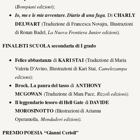
(
Bompiani edizioni
);
CHARLY
Io, me e le mie avventure. Diario di una fuga.
Di
DELWART
(Traduzione di Francesca Novajra, Illustrazioni
di Ronan Badel,
La Nuova Frontiera Junior edizioni).
FINALISTI SCUOLA secondaria di I grado
Felice abbastanza
KARI STAI
di
(Traduzione di Maria
Valeria D’Avino, Illustrazioni di Kari Stai,
Camelozampa
edizioni);
Brock. La paura del tasso
ANTHONY
di
MCGOWAN
(Traduzione di Mara Pace,
Rizzoli edizioni);
Il leggendario tesoro di Hell Gate
DAVIDE
di
MOROSINOTTO
(Illustrazioni di Arianna
Operamolla,
Mondadori edizioni).
PREMIO POESIA “Gianni Cerioli”