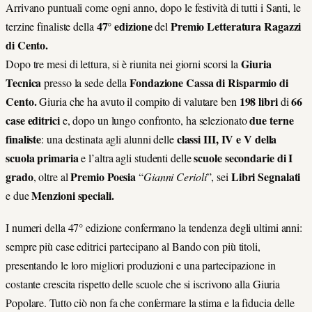
Arrivano puntuali come ogni anno, dopo le festività di tutti i Santi, le
47° edizione
Premio Letteratura Ragazzi
terzine finaliste della
del
di Cento.
Giuria
Dopo tre mesi di lettura, si è riunita nei giorni scorsi la
Tecnica
Fondazione Cassa di Risparmio di
presso la sede della
Cento.
198 libri
66
Giuria che ha avuto il compito di valutare ben
di
case editrici
due terne
e, dopo un lungo confronto, ha selezionato
finaliste
classi III, IV e V della
: una destinata agli alunni delle
scuola primaria
scuole secondarie di I
e l’altra agli studenti delle
grado
Premio Poesia
Libri Segnalati
, oltre al
“
Gianni Cerioli
”, sei
Menzioni speciali.
e due
I numeri della 47° edizione confermano la tendenza degli ultimi anni:
sempre più case editrici partecipano al Bando con più titoli,
presentando le loro migliori produzioni e una partecipazione in
costante crescita rispetto delle scuole che si iscrivono alla Giuria
Popolare. Tutto ciò non fa che confermare la stima e la fiducia delle