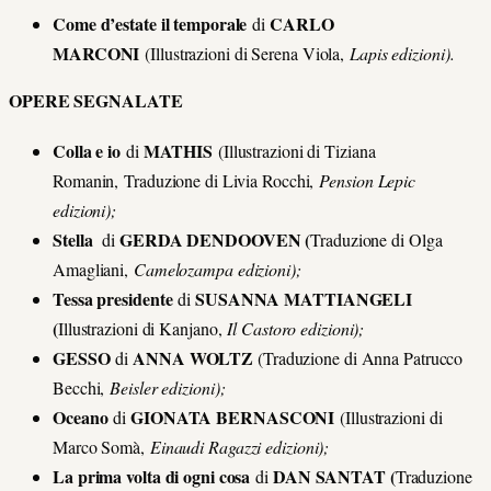
Come d’estate il temporale
CARLO
di
MARCONI
(Illustrazioni di Serena Viola,
Lapis edizioni).
OPERE SEGNALATE
Colla e io
MATHIS
di
(Illustrazioni di Tiziana
Romanin, Traduzione di Livia Rocchi,
Pension Lepic
edizioni);
Stella
GERDA DENDOOVEN (
di
Traduzione di Olga
Amagliani,
Camelozampa edizioni);
Tessa presidente
SUSANNA MATTIANGELI
di
(
Illustrazioni di Kanjano,
Il Castoro
edizioni);
GESSO
ANNA WOLTZ
di
(Traduzione di Anna Patrucco
Becchi,
Beisler edizioni);
Oceano
GIONATA BERNASCONI
di
(Illustrazioni di
Marco Somà,
Einaudi Ragazzi edizioni);
La prima volta di ogni cosa
DAN SANTAT (
di
Traduzione