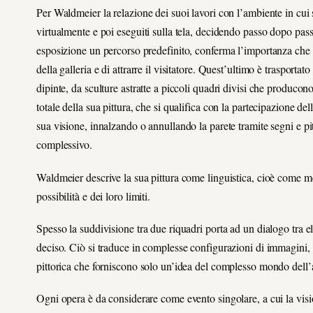
Per Waldmeier la relazione dei suoi lavori con l’ambiente in cui
virtualmente e poi eseguiti sulla tela, decidendo passo dopo pass
esposizione un percorso predefinito, conferma l’importanza che for
della galleria e di attrarre il visitatore. Quest’ultimo è trasporta
dipinte, da sculture astratte a piccoli quadri divisi che producon
totale della sua pittura, che si qualifica con la partecipazione de
sua visione, innalzando o annullando la parete tramite segni e pitt
complessivo.
Waldmeier descrive la sua pittura come linguistica, cioè come mez
possibilità e dei loro limiti.
Spesso la suddivisione tra due riquadri porta ad un dialogo tra 
deciso. Ciò si traduce in complesse configurazioni di immagini, 
pittorica che forniscono solo un’idea del complesso mondo dell’a
Ogni opera è da considerare come evento singolare, a cui la visio