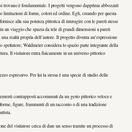
 si trovano è fondamentale. I progetti vengono dapprima abbozzati
o limitazioni di forme, colori ed ordine. Egli, creando per questa
nisce alla sua potenza pittorica di interagire con le pareti stesse
to in un viaggio che spazia da tele di grandi dimensioni a pareti
o una realtà propria dell’autore. Il progetto diventa un’espressione
llo spettatore; Waldmeier considera lo spazio parte integrante della
ura. Il visitatore entra fisicamente in un universo pittorico
zo espressivo. Per lui la stessa è una specie di studio delle
elementi contrapposti accomunati da un gesto pittorico veloce e
forme, figure, frammenti di un racconto o di una tradizione
rtista.
ne del visitatore cerca di dare un senso tramite un processo di