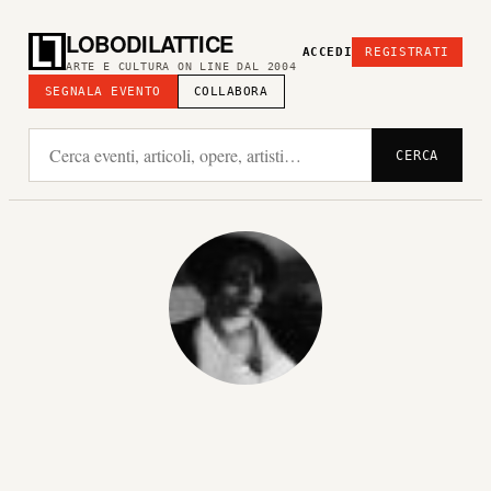
LOBODILATTICE
ACCEDI
REGISTRATI
ARTE E CULTURA ON LINE DAL 2004
SEGNALA EVENTO
COLLABORA
CERCA