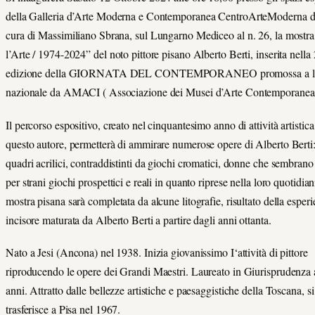
della Galleria d’Arte Moderna e Contemporanea CentroArteModerna di
cura di Massimiliano Sbrana, sul Lungarno Mediceo al n. 26, la mostra
l’Arte / 1974-2024” del noto pittore pisano Alberto Berti, inserita nella
edizione della GIORNATA DEL CONTEMPORANEO promossa a li
nazionale da AMACI ( Associazione dei Musei d’Arte Contemporanea I
Il percorso espositivo, creato nel cinquantesimo anno di attività artistica
questo autore, permetterà di ammirare numerose opere di Alberto Berti:
quadri acrilici, contraddistinti da giochi cromatici, donne che sembrano 
per strani giochi prospettici e reali in quanto riprese nella loro quotidian
mostra pisana sarà completata da alcune litografie, risultato della esperi
incisore maturata da Alberto Berti a partire dagli anni ottanta.
Nato a Jesi (Ancona) nel 1938. Inizia giovanissimo I‘attività di pittore
riproducendo le opere dei Grandi Maestri. Laureato in Giurisprudenza 
anni. Attratto dalle bellezze artistiche e paesaggistiche della Toscana, si
trasferisce a Pisa nel 1967.