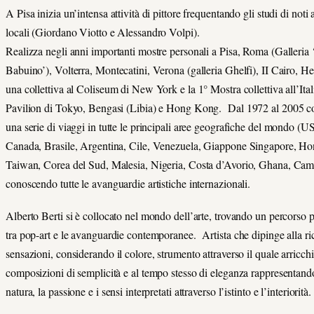
A Pisa inizia un’intensa attività di pittore frequentando gli studi di noti a
locali (Giordano Viotto e Alessandro Volpi).
Realizza negli anni importanti mostre personali a Pisa, Roma (Galleria ‘
Babuino’), Volterra, Montecatini, Verona (galleria Ghelfi), II Cairo, He
una collettiva al Coliseum di New York e la 1° Mostra collettiva all’Ital
Pavilion di Tokyo, Bengasi (Libia) e Hong Kong. Dal 1972 al 2005 
una serie di viaggi in tutte le principali aree geografiche del mondo (U
Canada, Brasile, Argentina, Cile, Venezuela, Giappone Singapore, H
Taiwan, Corea del Sud, Malesia, Nigeria, Costa d’Avorio, Ghana, Cam
conoscendo tutte le avanguardie artistiche internazionali.
Alberto Berti si è collocato nel mondo dell’arte, trovando un percorso 
tra pop-art e le avanguardie contemporanee. Artista che dipinge alla ri
sensazioni, considerando il colore, strumento attraverso il quale arricchi
composizioni di semplicità e al tempo stesso di eleganza rappresentand
natura, la passione e i sensi interpretati attraverso l’istinto e l’interiorità.