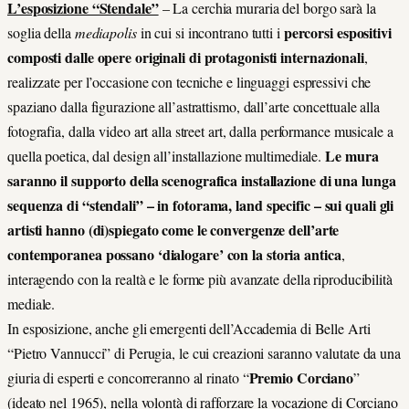
L’esposizione “Stendale”
– La cerchia muraria del borgo sarà la
percorsi espositivi
soglia della
mediapolis
in cui si incontrano tutti i
composti dalle opere originali di protagonisti internazionali
,
realizzate per l’occasione con tecniche e linguaggi espressivi che
spaziano dalla figurazione all’astrattismo, dall’arte concettuale alla
fotografia, dalla video art alla street art, dalla performance musicale a
Le mura
quella poetica, dal design all’installazione multimediale.
saranno il supporto della scenografica installazione di una lunga
sequenza di “stendali” – in fotorama, land specific – sui quali gli
artisti hanno (di)spiegato come le convergenze dell’arte
contemporanea possano ‘dialogare’ con la storia antica
,
interagendo con la realtà e le forme più avanzate della riproducibilità
mediale.
In esposizione, anche gli emergenti dell’Accademia di Belle Arti
“Pietro Vannucci” di Perugia, le cui creazioni saranno valutate da una
Premio Corciano
giuria di esperti e concorreranno al rinato “
”
(ideato nel 1965), nella volontà di rafforzare la vocazione di Corciano