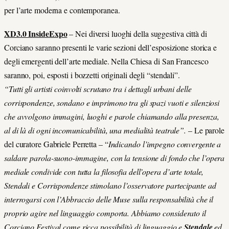
per l’arte moderna e contemporanea.
XD3.0 InsideExpo
– Nei diversi luoghi della suggestiva città di
Corciano saranno presenti le varie sezioni dell’esposizione storica e
degli emergenti dell’arte mediale. Nella Chiesa di San Francesco
saranno, poi, esposti i bozzetti originali degli “stendali”.
“Tutti gli artisti coinvolti scrutano tra i dettagli urbani delle
corrispondenze, sondano e imprimono tra gli spazi vuoti e silenziosi
che avvolgono immagini, luoghi e parole chiamando alla presenza,
al di là di ogni incomunicabilità, una medialità teatrale”.
– Le parole
del curatore Gabriele Perretta – “
Indicando l’impegno convergente a
saldare parola-suono-immagine, con la tensione di fondo che l’opera
mediale condivide con tutta la filosofia dell’opera d’arte totale,
Stendali e Corrispondenze stimolano l’osservatore partecipante ad
interrogarsi con l’Abbraccio delle Muse sulla responsabilità che il
proprio agire nel linguaggio comporta. Abbiamo considerato il
Corciano Festival come ricca possibilità di linguaggio e
Stendale
ed