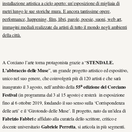
installazione artistica a cielo aperto: un’esposizione di migliaia di
metri lungo le sue storiche mura. E ancora tantissime opere,
performance, happening, film, libri, parole, poesie, suoni, web art,
immagini mediali realizzate da artisti di tutto il mondo negli ambienti
della città.
STENDALE.
A Corciano l’arte torna protagonista grazie a “
L’abbraccio delle Muse
”, un grande progetto artistico ed espositivo,
unico nel suo genere, che coinvolgerà più di 120 artisti e che sarà
a
55
edizione del
Corciano
inaugurato il 3 agosto, nell’ambito della
Festival
(in programma dal 3 al 15 agosto) e resterà in esposizione
fino al 6 ottobre 2019, fondando il suo senso sulla ‘Corrispondenza
delle arti’ e il ‘Girotondo delle Muse’. Il progetto, nato da un’idea di
Fabrizio Fabbri
e affidato alla curatela dello scrittore, critico e
Gabriele Perretta
docente universitario
, si articola in più segmenti.