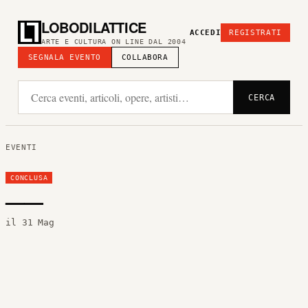
LOBODILATTICE
ACCEDI
REGISTRATI
ARTE E CULTURA ON LINE DAL 2004
SEGNALA EVENTO
COLLABORA
CERCA
EVENTI
CONCLUSA
——
il 31 Mag