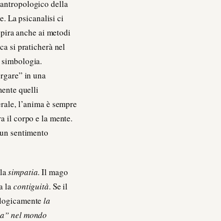
 antropologico della
 La psicanalisi ci
ispira anche ai metodi
ca si praticherà nel
a simbologia.
ergare” in una
mente quelli
erale, l’anima è sempre
a il corpo e la mente.
d’un sentimento
 la
simpatia.
Il mago
a la
contiguità
. Se il
nologicamente
la
gna” nel mondo