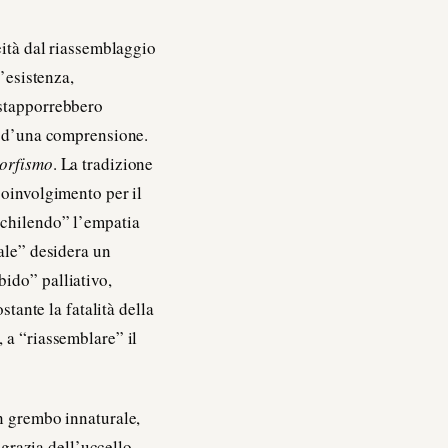
eità dal riassemblaggio
l’esistenza,
ustapporrebbero
ne d’una comprensione.
orfismo
. La tradizione
coinvolgimento per il
ichilendo” l’empatia
rale” desidera un
ido” palliativo,
stante la fatalità della
, a “riassemblare” il
n grembo innaturale,
 grazia dell’uccello