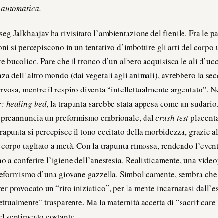
 automatica.
g Jalkhaajav ha rivisitato l’ambientazione del fienile. Fra le pa
ioni si percepiscono in un tentativo d’imbottire gli arti del corpo 
e bucolico. Pare che il tronco d’un albero acquisisca le ali d’ucc
za dell’altro mondo (dai vegetali agli animali), avrebbero la sec
rvosa, mentre il respiro diventa “intellettualmente argentato”. Ne
e: healing bed
, la trapunta sarebbe stata appesa come un sudario.
 preannuncia un preformismo embrionale, dal
crash test
placent
apunta si percepisce il tono eccitato della morbidezza, grazie all
 corpo tagliato a metà. Con la trapunta rimossa, rendendo l’event
no a conferire l’igiene dell’anestesia. Realisticamente, una vide
 preformismo d’una giovane gazzella. Simbolicamente, sembra che
 provocato un “rito iniziatico”, per la mente incarnatasi dall’est
lettualmente” trasparente. Ma la maternità accetta di “sacrificare
del sentimento costante.