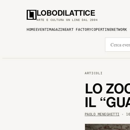
LOBODILATTICE
ARTE E CULTURA ON LINE DAL 2004
HOME
EVENTI
MAGAZINE
ART FACTORY
COPERTINE
NETWORK
ARTICOLI
LO ZO
IL “GU
PAOLO MENEGHETTI
· 16