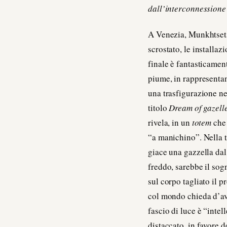
dall’interconnessione
A Venezia, Munkhtsetse
scrostato, le installaz
finale è fantasticament
piume, in rappresentan
una trasfigurazione ne
titolo
Dream of gazell
rivela, in un
totem
che
“a manichino”. Nella tr
giace una gazzella dal
freddo, sarebbe il sog
sul corpo tagliato il
col mondo chieda d’aver
fascio di luce è “intel
distaccato, in favore 