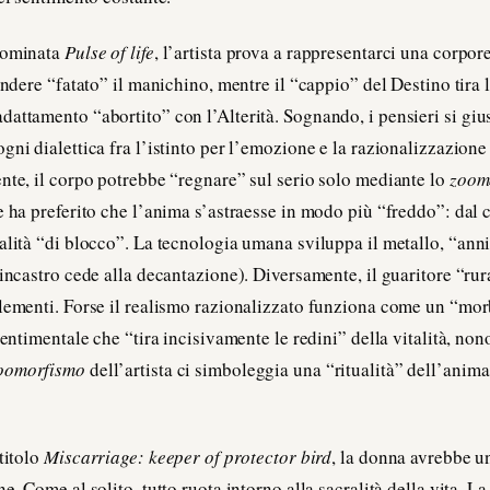
nominata
Pulse of life
, l’artista prova a rappresentarci una corpor
endere “fatato” il manichino, mentre il “cappio” del Destino tira 
attamento “abortito” con l’Alterità. Sognando, i pensieri si gi
gni dialettica fra l’istinto per l’emozione e la razionalizzazio
nte, il corpo potrebbe “regnare” sul serio solo mediante lo
zoom
e ha preferito che l’anima s’astraesse in modo più “freddo”: dal 
alità “di blocco”. La tecnologia umana sviluppa il metallo, “ann
’incastro cede alla decantazione). Diversamente, il guaritore “ru
lementi. Forse il realismo razionalizzato funziona come un “morb
sentimentale che “tira incisivamente le redini” della vitalità, nono
oomorfismo
dell’artista ci simboleggia una “ritualità” dell’anima
titolo
Miscarriage: keeper of protector bird
, la donna avrebbe u
e. Come al solito, tutto ruota intorno alla sacralità della vita. La