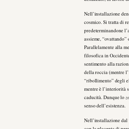
Nell’installazione de
cosmico. Si tratta di r
predeterminandone l’ad
assieme, “ovattando” o
Parallelamente alla me
filosofica in Occident
sentimento alla razion
della roccia (mentre l
“ribollimento” degli e
mentre è l’interiorità 
caducità. Dunque lo
z
senso dell’esistenza.
Nell’installazione dal 
con la placenta di penn