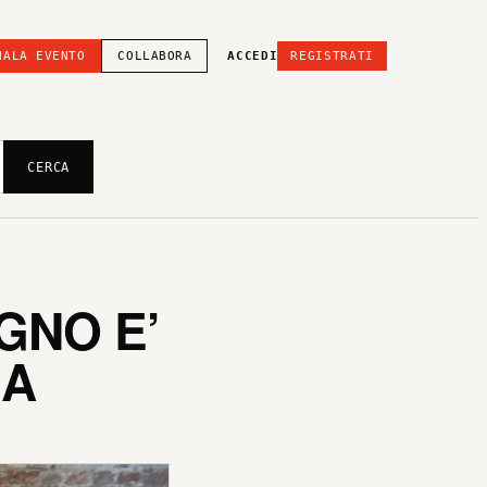
NALA EVENTO
COLLABORA
ACCEDI
REGISTRATI
CERCA
GNO E’
MA