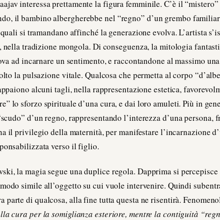
jav interessa prettamente la figura femminile. C’è il “mistero”
o, il bambino albergherebbe nel “regno” d’un grembo familiare.
i quali si tramandano affinché la generazione evolva. L’artista s’
, nella tradizione mongola. Di conseguenza, la mitologia fantasti
prova ad incarnare un sentimento, e raccontandone al massimo un
molto la pulsazione vitale. Qualcosa che permetta al corpo “d’alb
 appaiono alcuni tagli, nella rappresentazione estetica, favorevol
” lo sforzo spirituale d’una cura, e dai loro amuleti. Più in gen
 “scudo” d’un regno, rappresentando l’interezza d’una persona, fr
a il privilegio della maternità, per manifestare l’incarnazione 
onsabilizzata verso il figlio.
ski, la magia segue una duplice regola. Dapprima si percepisce
modo simile all’oggetto su cui vuole intervenire. Quindi subentr
 parte di qualcosa, alla fine tutta questa ne risentirà. Fenome
lla cura per la somiglianza esteriore, mentre la contiguità “re