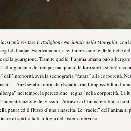
zia
, si può visitare il
Padiglione Nazionale della Mongolia
, con l
eg Jalkhaajav. Esteticamente, a lei interessano le dialettiche del
e e della guarigione. Tramite quelle, l’anima umana può albergare 
l’allungamento del tempo; ma quanto la loro storia si farà racco
” dall’interiorità avrà la scenografia “fatata” alla corporeità. N
imenti… Anzi sembra normale rivendicarne l’impossibilità d’una d
alberga” nel tempo, la percezione “regna” nella corporeità. La l
l’intensificazione del vissuto. Attraverso l’immaterialità, a far
ella paura ed il flusso d’una rinascita. Le “radici” dell’anima si
ficare di spirito la fisiologia del sistema nervoso.