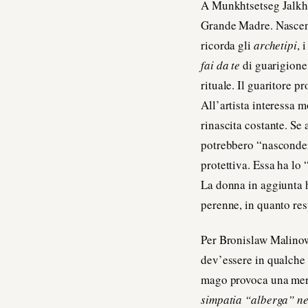
A Munkhtsetseg Jalkhaa
Grande Madre. Nascend
ricorda gli
archetipi
, 
fai da te
di guarigione
rituale. Il guaritore 
All’artista interessa 
rinascita costante. Se
potrebbero “nascondere
protettiva. Essa ha lo
La donna in aggiunta h
perenne, in quanto resp
Per Bronislaw Malinow
dev’essere in qualche 
mago provoca una mera
simpatia “alberga” ne