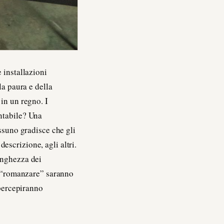
e installazioni
la paura e della
in un regno. I
ntabile? Una
essuno gradisce che gli
escrizione, agli altri.
unghezza dei
si “romanzare” saranno
 percepiranno