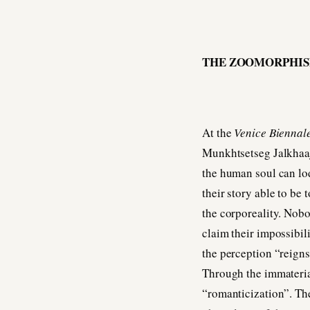
THE ZOOMORPHISM
At the
Venice Biennal
Munkhtsetseg Jalkhaaja
the human soul can lod
their story able to be
the corporeality. Nobo
claim their impossibil
the perception “reigns”
Through the immateriali
“romanticization”. The 