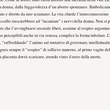
 la donna, dalla fuggevolezza d’un aborto spontaneo. Simbolicame
ato e diretto da uno sciamano. La vita chiede l’interconnessione f
ccello riuscirebbero ad “incantare” i nervi della donna. Non si p
e che l’avvinghiarsi sessuale liberi, assieme al respiro argentat
o percepibili anche in via venosa, complice la forma tubolare. 
e
, “raffreddando” l’animo sul tentativo di governare, intellettualm
 augura sempre il “sospiro” di sollievo materno, al primo vagito d
a placenta dovrà scaricare, avendo vinto il nero della morte.