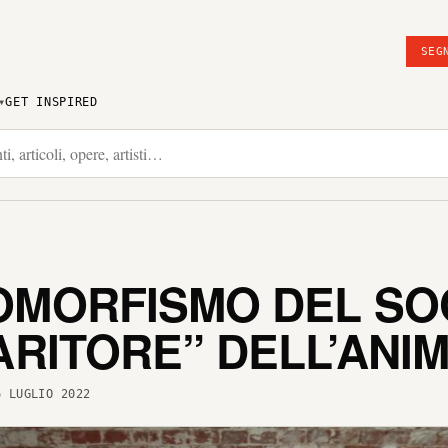
SEG
GET INSPIRED
OMORFISMO DEL SO
ARITORE” DELL’ANI
 LUGLIO 2022