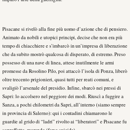
Pisacane si rivelò alla fine più uomo d’azione che di pensiero.
Animato da nobili e utopici principi, decise che non era più
tempo di chiacchiere e s’imbarcò in un’impresa di liberazione
che da subito mostrò qualcosa di disperato, di estremo. Preso
possesso di una nave di linea, attese inutilmente le armi
promesse da Rosolino Pilo, poi attaccò l’isola di Ponza, liberò
oltre trecento prigionieri, quasi tutti per reati comuni, e
svaligiò l’arsenale del presidio. Infine, sbarcò nei pressi di
Sapri: lo accolsero nel peggiore dei modi. Riuscì a fuggire a
Sanza, a pochi chilometri da Sapri, all’interno (siamo sempre
in provincia di Salerno): qui i contadini chiamarono le
guardie al grido di “ladri” rivolto ai “liberatori” e Pisacane fu
sopraffatto, morendo (forse suicida).