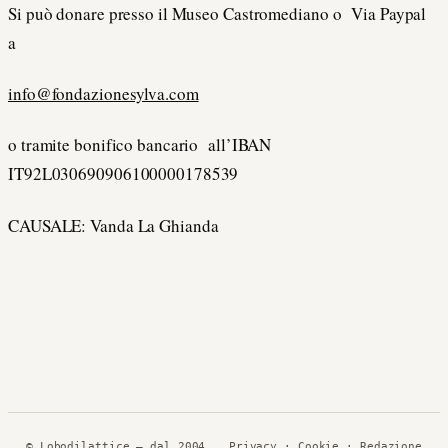
Si può donare presso il Museo Castromediano o Via Paypal
a
info@fondazionesylva.com
o tramite bonifico bancario all’IBAN
IT92L030690906100000178539
CAUSALE: Vanda La Ghianda
© Lobodilattice — dal 2004
Privacy
·
Cookie
· Redazione