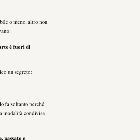
bile o meno, altro non
vano:
arte è fuori di
ico un segreto:
 lo fa soltanto perché
una modalità condivisa
e, passato e