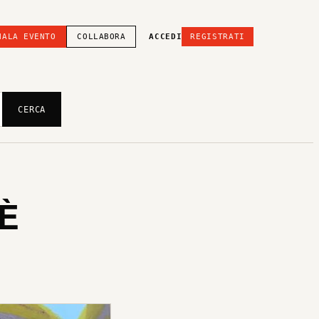
NALA EVENTO
COLLABORA
ACCEDI
REGISTRATI
CERCA
 È