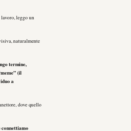
 lavoro, leggo un
 visiva, naturalmente
ungo termine,
 “meme” (il
viduo a
onnettore, dove quello
che connettiamo