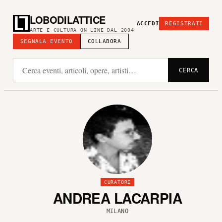
LOBODILATTICE
ACCEDI
REGISTRATI
ARTE E CULTURA ON LINE DAL 2004
SEGNALA EVENTO
COLLABORA
CERCA
CURATORE
ANDREA LACARPIA
MILANO