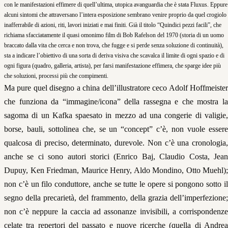
con le manifestazioni effimere di quell’ultima, utopica avanguardia che è stata Fluxus. Eppure
alcuni sintomi che attraversano l’intera esposizione sembrano venire proprio da quel crogiolo
inafferrabile di azioni, riti, lavori iniziati e mai finiti. Già il titolo “Quindici pezzi facili”, che
richiama sfacciatamente il quasi omonimo film di Bob Rafelson del 1970 (storia di un uomo
braccato dalla vita che cerca e non trova, che fugge e si perde senza soluzione di continuità),
sta a indicare l’obiettivo di una sorta di deriva visiva che scavalca il limite di ogni spazio e di
ogni figura (quadro, galleria, artista), per farsi manifestazione effimera, che sparge idee più
che soluzioni, processi più che compimenti.
Ma pure quel disegno a china dell’illustratore ceco Adolf Hoffmeister
che funziona da “immagine/icona” della rassegna e che mostra la
sagoma di un Kafka spaesato in mezzo ad una congerie di valigie,
borse, bauli, sottolinea che, se un “concept” c’è, non vuole essere
qualcosa di preciso, determinato, durevole. Non c’è una cronologia,
anche se ci sono autori storici (Enrico Baj, Claudio Costa, Jean
Dupuy, Ken Friedman, Maurice Henry, Aldo Mondino, Otto Muehl);
non c’è un filo conduttore, anche se tutte le opere si pongono sotto il
segno della precarietà, del frammento, della grazia dell’imperfezione;
non c’è neppure la caccia ad assonanze invisibili, a corrispondenze
celate tra repertori del passato e nuove ricerche (quella di Andrea