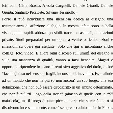
Bianconi, Clara Brasca, Alessia Cargnelli, Daniele Girardi, Daniele
Giunta, Santiago Picatoste, Silvano Tessarollo).
Forse si può individuare una silenziosa dedica al disegno, una
testimonianza di affezione al foglio. In mostra infatti sono in bella
vista appunti rapidi, abbozzi possibili, tracce occasionali, annotazioni
private. Studi preparatori per un’opera a venire o rielaborazioni e
riflessioni su opere già eseguite. Solo che qui si incontrano anche
collage, foto, video. E allora ogni discorso sull’umiltà del disegno o
sulla sua mancanza di qualità, vanno a farsi benedire. Magari è
opportuno riprendere in mano il remissivo aggettivo del titolo, e cioè
“facili” (inteso nel senso di fragili, inconstituiti, inevoluti). Esso allude
ad un mondo che non ha più (o non ancora) un suo luogo, una sua
definizione, che non può essere circoscritto in un ambito determinato,
che non è più “il luogo della storia” (almeno di quella con la “S”
maiuscola), ma il luogo di tante piccole storie che si rarefanno o si
dissolvono incessantemente, come è sempre accaduto anche in Fluxus