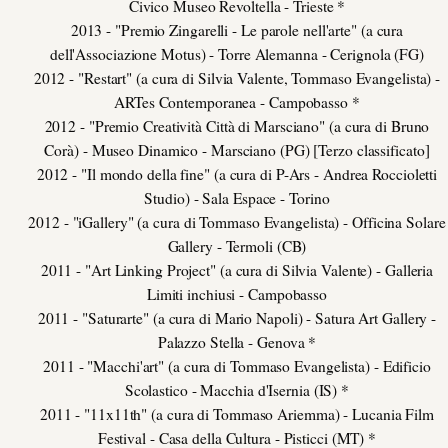
Civico Museo Revoltella - Trieste *
2013 - "Premio Zingarelli - Le parole nell'arte" (a cura
dell'Associazione Motus) - Torre Alemanna - Cerignola (FG)
2012 - "Restart" (a cura di Silvia Valente, Tommaso Evangelista) -
ARTes Contemporanea - Campobasso *
2012 - "Premio Creatività Città di Marsciano" (a cura di Bruno
Corà) - Museo Dinamico - Marsciano (PG) [Terzo classificato]
2012 - "Il mondo della fine" (a cura di P-Ars - Andrea Roccioletti
Studio) - Sala Espace - Torino
2012 - "iGallery" (a cura di Tommaso Evangelista) - Officina Solare
Gallery - Termoli (CB)
2011 - "Art Linking Project" (a cura di Silvia Valente) - Galleria
Limiti inchiusi - Campobasso
2011 - "Saturarte" (a cura di Mario Napoli) - Satura Art Gallery -
Palazzo Stella - Genova *
2011 - "Macchi'art" (a cura di Tommaso Evangelista) - Edificio
Scolastico - Macchia d'Isernia (IS) *
2011 - "11x11th" (a cura di Tommaso Ariemma) - Lucania Film
Festival - Casa della Cultura - Pisticci (MT) *