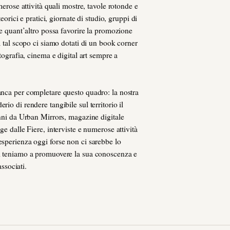
umerose attività quali mostre, tavole rotonde e
teorici e pratici, giornate di studio, gruppi di
i e quant’altro possa favorire la promozione
A tal scopo ci siamo dotati di un book corner
otografia, cinema e digital art sempre a
anca per completare questo quadro: la nostra
io di rendere tangibile sul territorio il
anni da Urban Mirrors, magazine digitale
ge dalle Fiere, interviste e numerose attività
esperienza oggi forse non ci sarebbe lo
ci teniamo a promuovere la sua conoscenza e
associati.