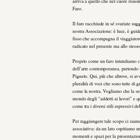
arriva a quello che nel cuore risuo
Faro.
Il faro racchiude in sé svariate sug
nostra Associazione: è luce, è gui
fisso che accompagna il viaggiatore
radicato nel presente ma allo stesso
Proprio come un faro intendiamo co
dell’arte contemporanea, partendo 
Pigneto. Qui, più che altrove, si av
pluralità di voci che sono tutte di 
come la nostra. Vogliamo che la sed
mondo degli “addetti ai lavori” e qu
come tra i diversi stili espressivi d
Per raggiungere tale scopo ci siamo
associativa: da un lato ospitiamo un 
momenti e spazi per la presentazion