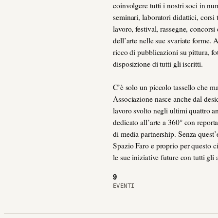
coinvolgere tutti i nostri soci in n
seminari, laboratori didattici, corsi 
lavoro, festival, rassegne, concors
dell’arte nelle sue svariate forme. 
ricco di pubblicazioni su pittura, f
disposizione di tutti gli iscritti.
C’è solo un piccolo tassello che m
Associazione nasce anche dal desider
lavoro svolto negli ultimi quattro 
dedicato all’arte a 360° con reporta
di media partnership. Senza quest’
Spazio Faro e proprio per questo 
le sue iniziative future con tutti gli 
9
EVENTI