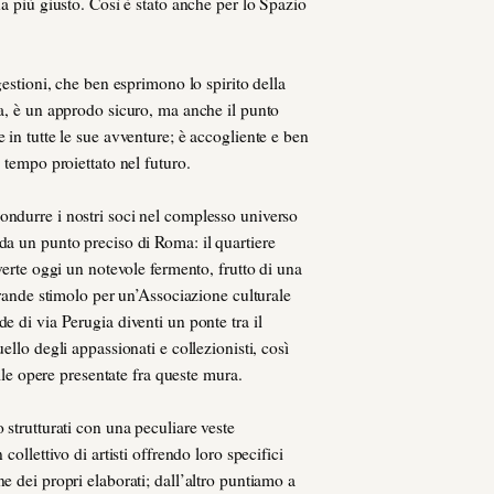
na più giusto. Così è stato anche per lo Spazio
gestioni, che ben esprimono lo spirito della
da, è un approdo sicuro, ma anche il punto
 in tutte le sue avventure; è accogliente e ben
 tempo proiettato nel futuro.
ndurre i nostri soci nel complesso universo
da un punto preciso di Roma: il quartiere
verte oggi un notevole fermento, frutto di una
grande stimolo per un’Associazione culturale
e di via Perugia diventi un ponte tra il
ello degli appassionati e collezionisti, così
elle opere presentate fra queste mura.
 strutturati con una peculiare veste
collettivo di artisti offrendo loro specifici
e dei propri elaborati; dall’altro puntiamo a