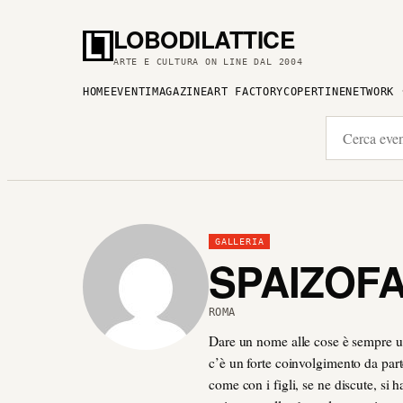
LOBODILATTICE
ARTE E CULTURA ON LINE DAL 2004
HOME
EVENTI
MAGAZINE
ART FACTORY
COPERTINE
NETWORK
GALLERIA
SPAIZOF
ROMA
Dare un nome alle cose è sempre u
c’è un forte coinvolgimento da parte
come con i figli, se ne discute, si 