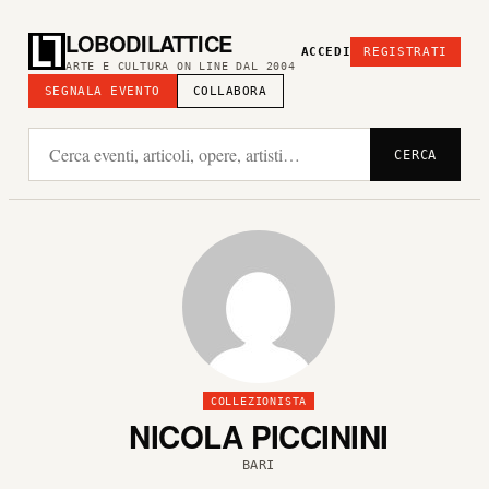
LOBODILATTICE
ACCEDI
REGISTRATI
ARTE E CULTURA ON LINE DAL 2004
SEGNALA EVENTO
COLLABORA
CERCA
COLLEZIONISTA
NICOLA PICCININI
BARI