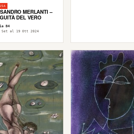
USA
SANDRO MERLANTI –
GUITÀ DEL VERO
ia B4
 Set al 19 Ott 2024