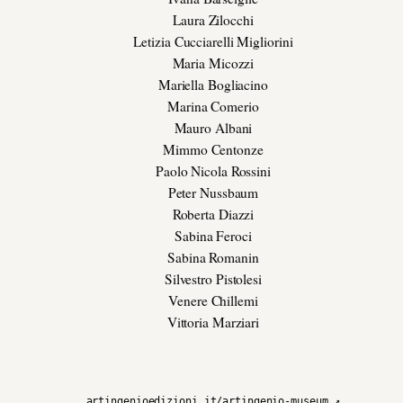
Laura Zilocchi
Letizia Cucciarelli Migliorini
Maria Micozzi
Mariella Bogliacino
Marina Comerio
Mauro Albani
Mimmo Centonze
Paolo Nicola Rossini
Peter Nussbaum
Roberta Diazzi
Sabina Feroci
Sabina Romanin
Silvestro Pistolesi
Venere Chillemi
Vittoria Marziari
artingenioedizioni.it/artingenio-museum ↗