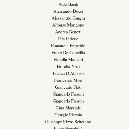
Aldo Basili
Alessando Docci
Alessandro Giugni
Alfonso Mangone
Andrea Benetti
Elia Inderle
Emanuela Franchin
Ettore De Conciliis
Fiorella Manzini
Fiorella Noci
Franca D’Alfonso
Francesco Mori
Giancarlo Flati
Giancarlo Frisoni
Giancarlo Frisoni
Gina Marziale
Giorgio Piccaia
Giuseppe Rizzo Schettino
Ivana Barscigliè