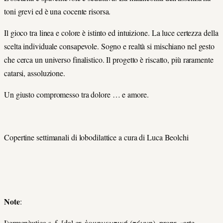
toni grevi ed è una cocente risorsa.
Il gioco tra linea e colore è istinto ed intuizione. La luce certezza della
scelta individuale consapevole. Sogno e realtà si mischiano nel gesto
che cerca un universo finalistico. Il progetto è riscatto, più raramente
catarsi, assoluzione.
Un giusto compromesso tra dolore … e amore.
Copertine settimanali di lobodilattice a cura di Luca Beolchi
Note
:
I)ermenèutica s. f. [dal gr. ἑρμηνευτική (τέχνη), propr. «arte