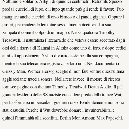
Notturno e solitario. Artigli di quindici centimetri. Retrattili. Spesso
preda i cuccioli di lupo, e il lupo quando può gli rende il favore. Può
mangiare anche cuccioli di orso bianco o di panda gigante. Oppure i
propri, per rendere le femmine sessualmente ricettive.
La sua
zampata è come il colpo di un maglio. Ne sa qualcosa Timothy
Treadwell, il naturalista Fitzcarraldo che voleva essere accettato dagli
orsi della riserva di Katmai in Alaska come uno di loro, e dopo tredici
anni
di appostamenti è stato divorato assieme alla sua compagna,
mentre la sua telecamera registrava le loro urla. Nel documentario
Grizzly Man, Werner Herzog sceglie di non fare sentire quest’ultima
agghiacciante traccia sonora. Nella rete invece, il motore di ricerca
fornisce pagine con dicitura Timothy Treadwell Death Audio. Il più
grande desiderio delle SS naziste era cadere preda della trance Wut,
per trasformarsi in berserker, guerrieri orso. Evidentemente non sono
stati esauditi. Perché il Wut dovrebbe donare l’invulnerabilità, e
quindi l’immunità alla sconfitta. Berlin Mon Amour,
Max Papeschi
.