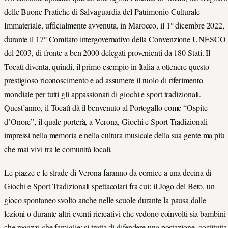
delle Buone Pratiche di Salvaguardia del Patrimonio Culturale
Immateriale, ufficialmente avvenuta, in Marocco, il 1° dicembre 2022,
durante il 17° Comitato intergovernativo della Convenzione UNESCO
del 2003, di fronte a ben 2000 delegati provenienti da 180 Stati. Il
Tocatì diventa, quindi, il primo esempio in Italia a ottenere questo
prestigioso riconoscimento e ad assumere il ruolo di riferimento
mondiale per tutti gli appassionati di giochi e sport tradizionali.
Quest’anno, il Tocatì dà il benvenuto al Portogallo come “Ospite
d’Onore”, il quale porterà, a Verona, Giochi e Sport Tradizionali
impressi nella memoria e nella cultura musicale della sua gente ma più
che mai vivi tra le comunità locali.
Le piazze e le strade di Verona faranno da cornice a una decina di
Giochi e Sport Tradizionali spettacolari fra cui: il Jogo del Beto, un
gioco spontaneo svolto anche nelle scuole durante la pausa dalle
lezioni o durante altri eventi ricreativi che vedono coinvolti sia bambini
che ragazzi che famiglie: si tratta di difendere una postazione, costituita