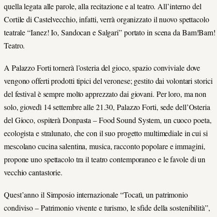
quella legata alle parole, alla recitazione e al teatro. All’interno del
Cortile di Castelvecchio, infatti, verrà organizzato il nuovo spettacolo
teatrale “Ianez! Io, Sandocan e Salgari” portato in scena da Bam!Bam!
Teatro.
A Palazzo Forti tornerà l’osteria del gioco, spazio conviviale dove
vengono offerti prodotti tipici del veronese; gestito dai volontari storici
del festival è sempre molto apprezzato dai giovani. Per loro, ma non
solo, giovedì 14 settembre alle 21.30, Palazzo Forti, sede dell’Osteria
del Gioco, ospiterà Donpasta – Food Sound System, un cuoco poeta,
ecologista e stralunato, che con il suo progetto multimediale in cui si
mescolano cucina salentina, musica, racconto popolare e immagini,
propone uno spettacolo tra il teatro contemporaneo e le favole di un
vecchio cantastorie.
Quest’anno il Simposio internazionale “Tocatì, un patrimonio
condiviso – Patrimonio vivente e turismo, le sfide della sostenibilità”,