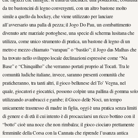
da tre bastoncini di legno convergenti, con un altro bastone molto
simile a quello da hockey, che viene utilizzato per lanciare
all’avversario una palla di pezza; il Jogo Do Pau, un combattimento
divenuto arte marziale portoghese, una specie di scherma lusitana che
utilizza, come unico strumento di pratica, un bastone di legno di un
metro e mezzo chiamato “varapau” o “bastão”; il Jogo das Malhas che
ha trovato nello sviluppo locale declinazioni espressive come “Na
Base” e “Chinquilho” che verranno portati proprio al Tocatì. Tra le
comunità ludiche italiane, invece, saranno presenti comunità che
praticheranno, tra tanti altri, il gioco bellunese del To’ Vegna, nel
quale, giocatori e giocatrici, possono colpire una pallina di gomma solo
utilizzando avanbracci e gambe; il Gioco delle Noci, un tempo
unicamente trasmesso di madre in figlia, oggi è una pratica senza limiti
di genere e di età̀ il cui intento è di procacciarsi un ricco bottino con il
“botto” cioè una noce che non rimbalza; il gioco ciociaro prettamente
femminile della Corsa con la Cannata che riprende l’usanza antica