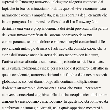
espressi da Ruowang attraverso un’elegante allegoria composta dai
lupi, che in branco minacciano lo status quo del vivere comune. Una
narrazione evocativa amplificata, resa dalla coralità degli elementi che
la compongono. La dimensione filosofica di Liu Ruowang è in
definitiva una vera e propria denuncia dei rischi provocati dalla perdita
dei valori umani mortificati dal sistema oppressivo della vita
contemporanea, teatro di dolore e violenza, luoghi contaminati dalle
prevaricanti mitologie di massa. Partendo dalla considerazione che la
storia dell’uomo è anche la storia del suo rapporto con la natura,
l’artista cinese, affonda la sua ricerca in profonde radici. Da un lato,
nella cultura tradizionale cinese per il lessico e il pensiero, dall’altro in
quella occidentale, attraverso richiami alla fluidità della nostra società
globalizzata, con cui diamo luogo alla continua moltiplicazione
d’identità all’interno di dimensioni sia reali che virtuali per tentare
attraverso concezioni cognitive della dottrina neoplatonica di riportare
armonia tra microcosmo e macrocosmo. In questa società bombardata
e deformata da immagini virtuali, nella quale apparire e mostrarsi è